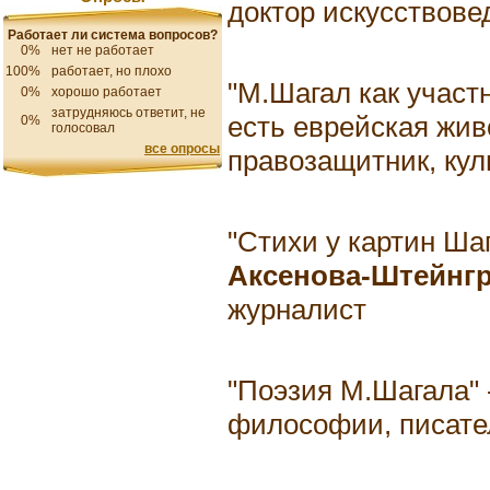
доктор искусствове
Работает ли система вопросов?
0%
нет не работает
100%
работает, но плохо
"М.Шагал как участ
0%
хорошо работает
затрудняюсь ответит, не
есть еврейская жив
0%
голосовал
все опросы
правозащитник, кул
"Стихи у картин Ша
Аксенова-Штейнг
журналист
"Поэзия М.Шагала" 
философии, писате