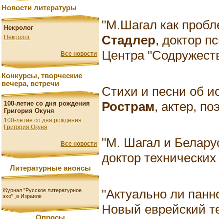
Новости литературы
"М.Шагал как пробл
Некролог
Стадлер
, доктор п
Некролог
Центра "Содружест
Все новости
Конкурсы, творческие
вечера, встречи
Стихи и песни об и
Рострам
, актер, по
100-летие со дня рождения
Григория Окуня
100-летие со дня рождения
Григория Окуня
"М. Шагал и Белару
Все новости
доктор технических
Литературные анонсы
"Актуально ли панн
Журнал "Русское литературное
эхо"
в Израиле
Новый еврейский те
Опросы