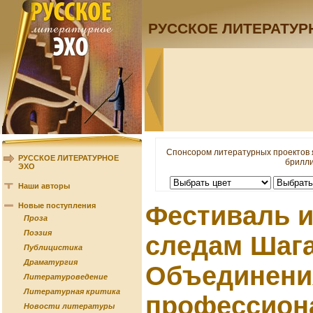
РУССКОЕ ЛИТЕРАТУР
Спонсором литературных проектов 
РУССКОЕ ЛИТЕРАТУРНОЕ
брилли
ЭХО
Наши авторы
Новые поступления
Фестиваль и
Проза
Поэзия
следам Шага
Публицистика
Драматургия
Объединени
Литературоведение
Литературная критика
профессион
Новости литературы