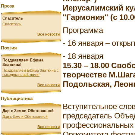
Иерусалимский ку
Проза
"Гармония" (с 10.0
Спаситель
Спаситель
Программа
Все новости
- 16 января – откры
Поэзия
- 18 января
Поздравляем Ефима
15.30 – 18.00 Сво
Златкина!
Поздравляем Ефима Златкина с
творчестве М.Шаг
выходом новой книги!
Подольская, Леон
Все новости
Публицистика
Вступительное сло
Дар с Земли Обетованной
председатель Объе
Дар с Земли Обетованной
профессиональных 
Все новости
Оргкомитета фести