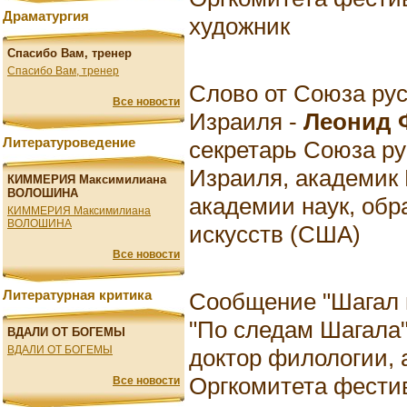
Драматургия
художник
Спасибо Вам, тренер
Спасибо Вам, тренер
Слово от Союза ру
Все новости
Израиля -
Леонид 
Литературоведение
секретарь Союза р
Израиля, академик
КИММЕРИЯ Максимилиана
ВОЛОШИНА
академии наук, обр
КИММЕРИЯ Максимилиана
ВОЛОШИНА
искусств (США)
Все новости
Сообщение "Шагал 
Литературная критика
"По следам Шагала"
ВДАЛИ ОТ БОГЕМЫ
ВДАЛИ ОТ БОГЕМЫ
доктор филологии,
Оргкомитета фести
Все новости