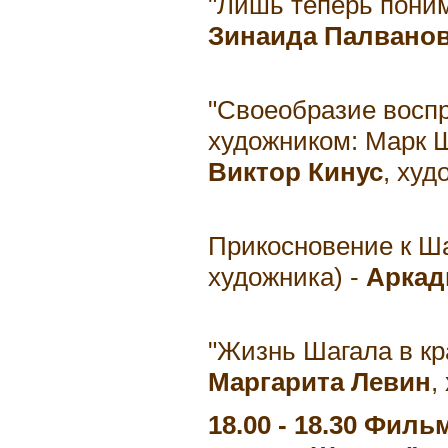
"Лишь теперь поним
Зинаида Палвано
"Своеобразие восп
художником: Марк Ш
Виктор Кинус
, худ
Прикосновение к Ша
художника) -
Аркад
"Жизнь Шагала в кра
Маргарита Левин
,
18.00 - 18.30 Фил