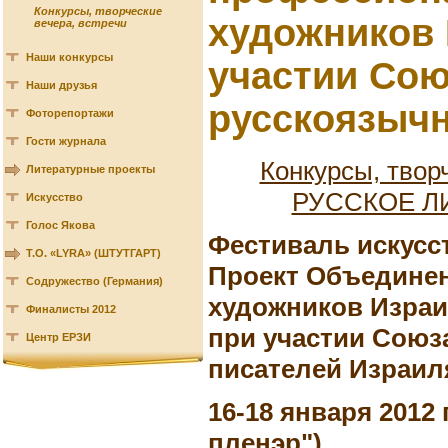
Конкурсы, творческие
художников 
вечера, встречи
Наши конкурсы
участии Сою
Наши друзья
русскоязычн
Фоторепортажи
Гости журнала
Конкурсы, твор
Литературные проекты
РУССКОЕ Л
Искусство
Голос Якова
Фестиваль искусс
Т.О. «LYRA» (ШТУТГАРТ)
Проект Объедине
Содружество (Германия)
художников Изра
Финалисты 2012
при участии Союз
Центр ЕРЗИ
писателей Израил
16-18 января 2012 
пленэр")