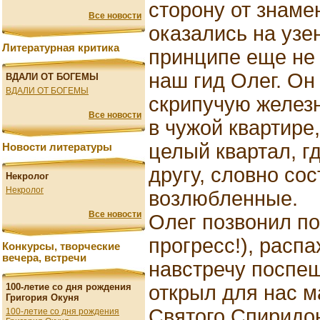
сторону от знаме
Все новости
оказались на узен
Литературная критика
принципе еще не 
наш гид Олег. Он
ВДАЛИ ОТ БОГЕМЫ
ВДАЛИ ОТ БОГЕМЫ
скрипучую железн
Все новости
в чужой квартире
целый квартал, г
Новости литературы
другу, словно со
Некролог
Некролог
возлюбленные.
Все новости
Олег позвонил по
прогресс!), распа
Конкурсы, творческие
вечера, встречи
навстречу поспе
открыл для нас 
100-летие со дня рождения
Григория Окуня
Святого Спиридо
100-летие со дня рождения