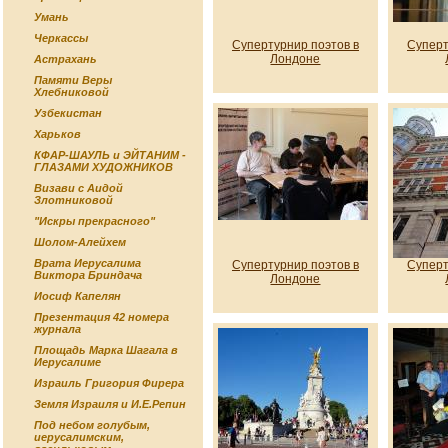
Умань
Черкассы
Супертурнир поэтов в
Суперт
Лондоне
Астрахань
Памяти Веры
Хлебниковой
Узбекистан
Харьков
КФАР-ШАУЛЬ и ЭЙТАНИМ -
ГЛАЗАМИ ХУДОЖНИКОВ
Визави с Аидой
Злотниковой
"Искры прекрасного"
Шолом-Алейхем
Врата Иерусалима
Супертурнир поэтов в
Суперт
Виктора Бриндача
Лондоне
Иосиф Капелян
Презентация 42 номера
журнала
Площадь Марка Шагала в
Иерусалиме
Израиль Григория Фирера
Земля Израиля и И.Е.Репин
Под небом голубым,
иерусалимским,