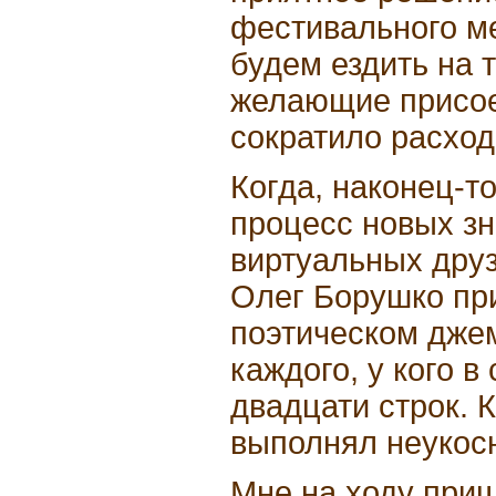
фестивального м
будем ездить на 
желающие присое
сократило расход
Когда, наконец-т
процесс новых зн
виртуальных друз
Олег Борушко при
поэтическом дже
каждого, у кого 
двадцати строк. 
выполнял неукос
Мне на ходу приш