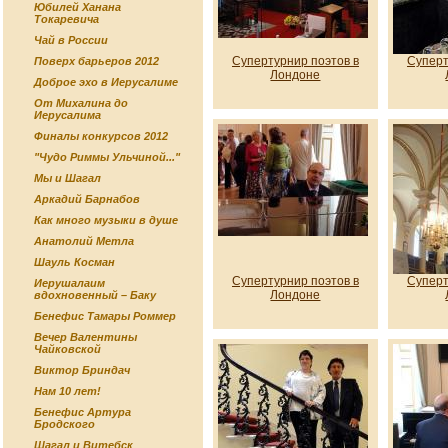
Юбилей Ханана
Токаревича
Чай в России
Супертурнир поэтов в
Суперт
Поверх барьеров 2012
Лондоне
Доброе эхо в Иерусалиме
От Михалина до
Иерусалима
Финалы конкурсов 2012
"Чудо Риммы Ульчиной..."
Мы и Шагал
Аркадий Барнабов
Как много музыки в душе
Анатолий Метла
Шауль Косман
Супертурнир поэтов в
Суперт
Иерушалаим
Лондоне
вдохновенный – Баку
Бенефис Тамары Роммер
Вечер Валентины
Чайковской
Виктор Бриндач
Нам 10 лет!
Бенефис Артура
Бродского
Шагал и Витебск