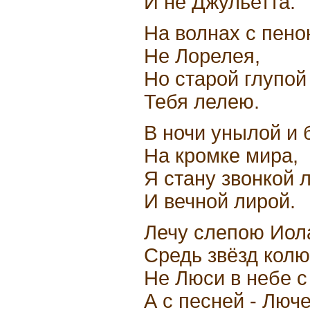
И не Джульетта.
На волнах с пено
Не Лорелея,
Но старой глупо
Тебя лелею.
В ночи унылой и 
На кромке мира,
Я стану звонкой 
И вечной лирой.
Лечу слепою Иол
Средь звёзд колю
Не Люси в небе с
А с песней - Люче