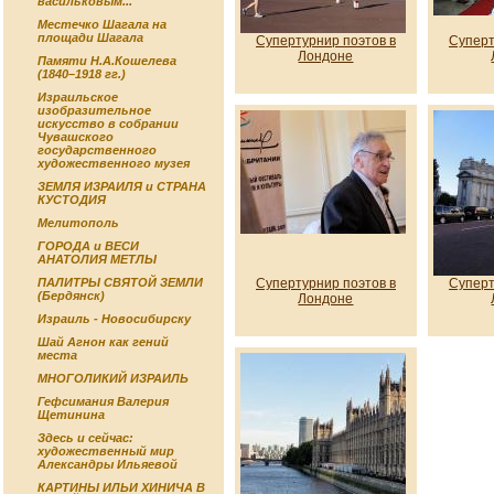
васильковым...
Местечко Шагала на
площади Шагала
Супертурнир поэтов в
Суперт
Лондоне
Памяти Н.А.Кошелева
(1840–1918 гг.)
Израильское
изобразительное
искусство в собрании
Чувашского
государственного
художественного музея
ЗЕМЛЯ ИЗРАИЛЯ и СТРАНА
КУСТОДИЯ
Мелитополь
ГОРОДА и ВЕСИ
АНАТОЛИЯ МЕТЛЫ
Супертурнир поэтов в
Суперт
ПАЛИТРЫ СВЯТОЙ ЗЕМЛИ
(Бердянск)
Лондоне
Израиль - Новосибирску
Шай Агнон как гений
места
МНОГОЛИКИЙ ИЗРАИЛЬ
Гефсимания Валерия
Щетинина
Здесь и сейчас:
художественный мир
Александры Ильяевой
КАРТИНЫ ИЛЬИ ХИНИЧА В