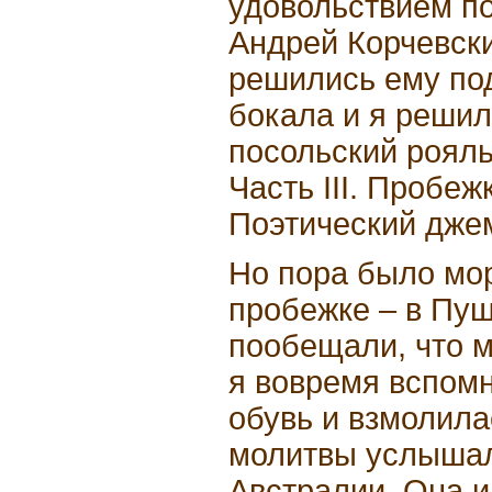
удовольствием по
Андрей Корчевск
решились ему по
бокала и я решил
посольский рояль
Часть III. Пробе
Поэтический дже
Но пора было мор
пробежке – в Пуш
пообещали, что м
я вовремя вспом
обувь и взмолила
молитвы услышал
Австралии. Она 