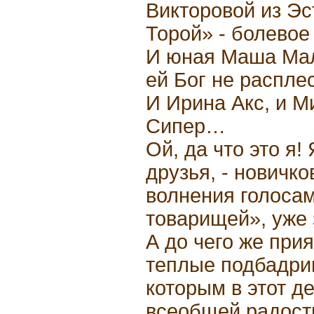
Викторовой из Э
Торой» - болевое
И юная Маша Мал
ей Бог не распле
И Ирина Акс, и 
Сипер…
Ой, да что это я!
друзья, - новичк
волнения голоса
товарищей», уже 
А до чего же при
теплые подбадри
которым в этот де
всеобщей радости