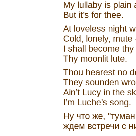
My lullaby is plain 
But it’s for thee.
At loveless night wi
Cold, lonely, mute 
I shall become thy
Thy moonlit lute.
Thou hearest no d
They sounden wro
Ain’t Lucy in the 
I’m Luche’s song.
Ну что же, "тума
ждем встречи с н