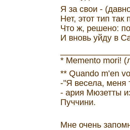
Я за свои - (давно
Нет, этот тип так 
Что ж, решено: п
И вновь уйду в С
_______________
* Memento mori! (
** Quando m'en vo' 
-"Я весела, меня 
- ария Мюзетты и
Пуччини.
Мне очень запом