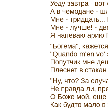
Уеду завтра - вот
А в чемодане - ш
Мне - тридцать... 
Мне - лучше! - дв
Я напеваю арию 
"Богема", кажется.
"Quando m'en vo' so
Попутчик мне де
Плеснет в стакан
"Ну, что? За случ
Не правда ли, пр
О Боже мой, еще 
Как будто мало в