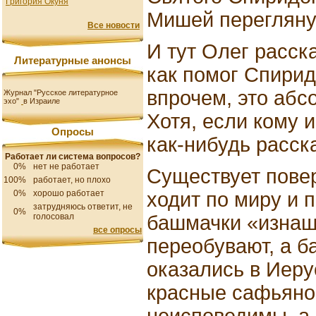
Григория Окуня
Мишей переглянул
Все новости
И тут Олег расск
Литературные анонсы
как помог Спирид
впрочем, это абс
Журнал "Русское литературное
эхо"
в Израиле
Хотя, если кому 
Опросы
как-нибудь расск
Работает ли система вопросов?
0%
нет не работает
Существует повер
100%
работает, но плохо
ходит по миру и 
0%
хорошо работает
затрудняюсь ответит, не
0%
башмачки «изнаш
голосовал
все опросы
переобувают, а б
оказались в Иеру
красные сафьяно
неисповедимы, а 