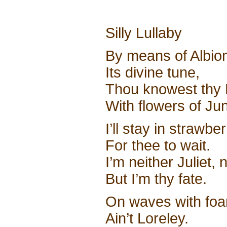
Silly Lullaby
By means of Albion
Its divine tune,
Thou knowest thy 
With flowers of Ju
I’ll stay in strawbe
For thee to wait.
I’m neither Juliet,
But I’m thy fate.
On waves with foam
Ain’t Loreley.