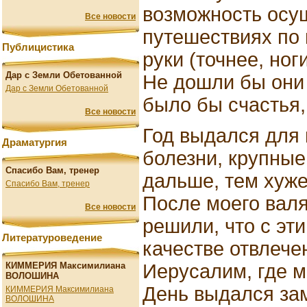
возможность осущ
Все новости
путешествиях по 
Публицистика
руки (точнее, ног
Дар с Земли Обетованной
Не дошли бы они 
Дар с Земли Обетованной
было бы счастья,
Все новости
Год выдался для
Драматургия
болезни, крупные
Спасибо Вам, тренер
дальше, тем хуж
Спасибо Вам, тренер
После моего валя
Все новости
решили, что с эт
Литературоведение
качестве отвлече
Иерусалим, где м
КИММЕРИЯ Максимилиана
ВОЛОШИНА
День выдался зам
КИММЕРИЯ Максимилиана
ВОЛОШИНА