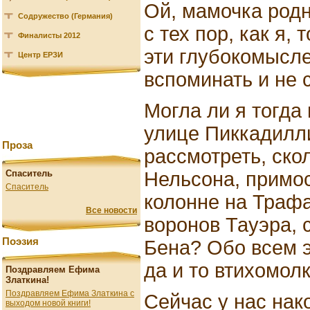
Ой, мамочка родн
Содружество (Германия)
с тех пор, как я,
Финалисты 2012
эти глубокомысл
Центр ЕРЗИ
вспоминать и не 
Могла ли я тогда
улице Пиккадилли
Проза
рассмотреть, ско
Нельсона, примо
Спаситель
Спаситель
колонне на Траф
Все новости
воронов Тауэра,
Поэзия
Бена? Обо всем э
да и то втихомолк
Поздравляем Ефима
Златкина!
Поздравляем Ефима Златкина с
Сейчас у нас нак
выходом новой книги!