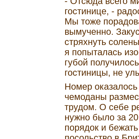
- Отсюда всего ми
гостинице, - радо
Мы тоже порадова
вымученно. Закус
стряхнуть солены
я попыталась изо
губой получилось
гостиницы, не ул
Номер оказалось 
чемоданы размес
трудом. О себе р
нужно было за 20
порядок и бежать
посольство в Бри