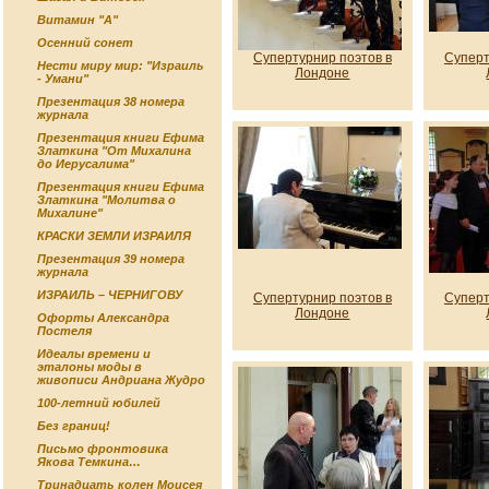
Витамин "А"
Осенний сонет
Супертурнир поэтов в
Суперт
Нести миру мир: "Израиль
Лондоне
- Умани"
Презентация 38 номера
журнала
Презентация книги Ефима
Златкина "От Михалина
до Иерусалима"
Презентация книги Ефима
Златкина "Молитва о
Михалине"
КРАСКИ ЗЕМЛИ ИЗРАИЛЯ
Презентация 39 номера
журнала
ИЗРАИЛЬ – ЧЕРНИГОВУ
Супертурнир поэтов в
Суперт
Лондоне
Офорты Александра
Постеля
Идеалы времени и
эталоны моды в
живописи Андриана Жудро
100-летний юбилей
Без границ!
Письмо фронтовика
Якова Темкина…
Тринадцать колен Моисея