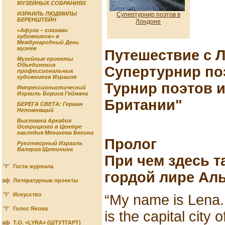
МУЗЕЙНЫХ СОБРАНИЯХ
ИЗРАИЛЬ ЛЮДМИЛЫ
Супертурнир поэтов в
БЕРЕНШТЕЙН
Лондоне
«Афула – глазами
художников» в
Международный День
музеев
Путешествие с 
Музейные проекты
Объединения
Супертурнир по
профессиональных
художников Израиля
Турнир поэтов 
Импрессионистический
Израиль Бориса Геймана
Британии"
БЕРЕГА СВЕТА: Герман
Непомнящий
Выставка Аркадия
Острицкого в Центре
наследия Менахема Бегина
Пролог
Рукотворный Израиль
Валерия Щетинина
При чем здесь т
Гости журнала
гордой лире Ал
Литературные проекты
Искусство
“My name is Lena.
Голос Якова
is the capital city o
Т.О. «LYRA» (ШТУТГАРТ)