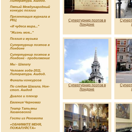
Литература. Ашдод.
Пятый Международный
конкурс поэзии
Презентация журнала в
Супертурнир поэтов в
Суперт
РКЦ
Лондоне
«И чудеса мира..."
"Жизнь моя..."
Поэзия и музыка
Супертурнир поэтов в
Лондоне
Супертурнир поэтов в
Лондоне - продолжение
Мы - Шагалу
Человек года-2011.
Литература. Ашдод.
Финалы конкурсов
Супертурнир поэтов в
Суперт
По следам Шагала. Нон-
Лондоне
стоп. Ашдод
Диалог и пленэр
Евгения Черномаз
Театр Татьяны
Хазановской
Гости из Реховота
«ОБНИМИТЕ МЕНЯ,
ПОЖАЛУЙСТА»