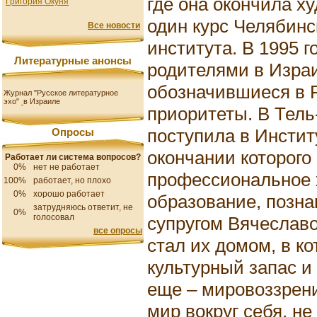
где она окончила х
Григория Окуня
один курс Челябинс
Все новости
института. В 1995 
Литературные анонсы
родителями в Изра
обозначившиеся в 
Журнал "Русское литературное
эхо"
в Израиле
приоритеты. В Тель
поступила в Инстит
Опросы
окончании которого
Работает ли система вопросов?
0%
нет не работает
профессиональное 
100%
работает, но плохо
0%
хорошо работает
образование, позн
затрудняюсь ответит, не
0%
голосовал
супругом Вячеслав
все опросы
стал их домом, в к
культурный запас и
еще – мировоззрен
мир вокруг себя, н