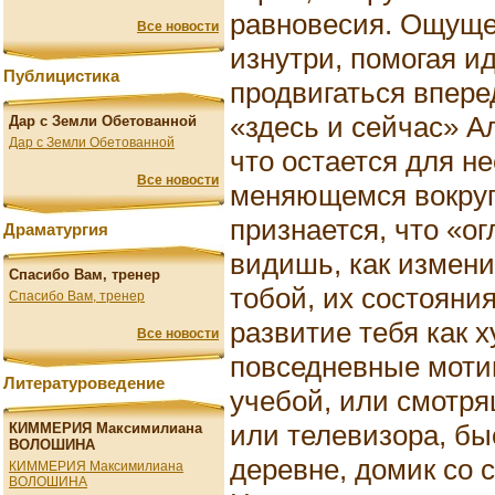
равновесия. Ощуще
Все новости
изнутри, помогая ид
Публицистика
продвигаться впере
«здесь и сейчас» А
Дар с Земли Обетованной
Дар с Земли Обетованной
что остается для н
Все новости
меняющемся вокруг
признается, что «ог
Драматургия
видишь, как измен
Спасибо Вам, тренер
тобой, их состояния
Спасибо Вам, тренер
развитие тебя как
Все новости
повседневные мотив
Литературоведение
учебой, или смотря
или телевизора, бы
КИММЕРИЯ Максимилиана
ВОЛОШИНА
деревне, домик со
КИММЕРИЯ Максимилиана
ВОЛОШИНА