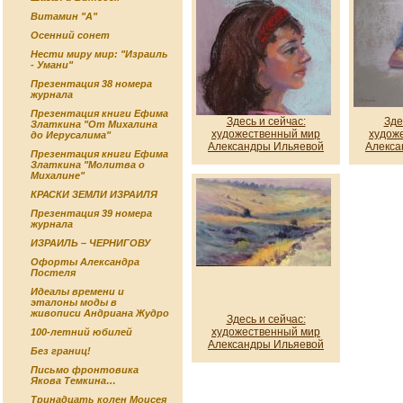
Витамин "А"
Осенний сонет
Нести миру мир: "Израиль
- Умани"
Презентация 38 номера
журнала
Презентация книги Ефима
Здесь и сейчас:
Зде
Златкина "От Михалина
художественный мир
худож
до Иерусалима"
Александры Ильяевой
Алекса
Презентация книги Ефима
Златкина "Молитва о
Михалине"
КРАСКИ ЗЕМЛИ ИЗРАИЛЯ
Презентация 39 номера
журнала
ИЗРАИЛЬ – ЧЕРНИГОВУ
Офорты Александра
Постеля
Идеалы времени и
эталоны моды в
живописи Андриана Жудро
Здесь и сейчас:
художественный мир
100-летний юбилей
Александры Ильяевой
Без границ!
Письмо фронтовика
Якова Темкина…
Тринадцать колен Моисея