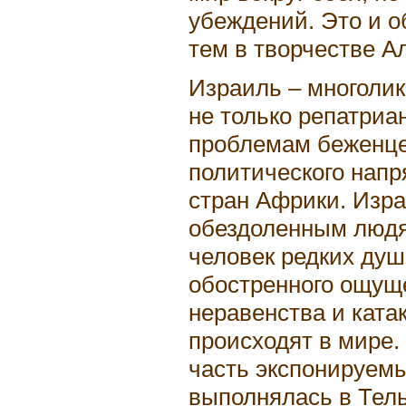
убеждений. Это и о
тем в творчестве А
Израиль – многоли
не только репатриа
проблемам беженце
политического напря
стран Африки. Изра
обездоленным людя
человек редких душ
обостренного ощущ
неравенства и ката
происходят в мире.
часть экспонируемы
выполнялась в Тел