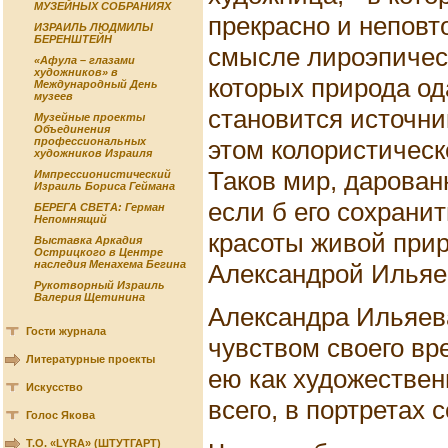
МУЗЕЙНЫХ СОБРАНИЯХ
прекрасно и неповт
ИЗРАИЛЬ ЛЮДМИЛЫ
БЕРЕНШТЕЙН
смысле лироэпичес
«Афула – глазами
художников» в
которых природа од
Международный День
музеев
становится источни
Музейные проекты
Объединения
этом колористическ
профессиональных
художников Израиля
Таков мир, дарова
Импрессионистический
Израиль Бориса Геймана
если б его сохрани
БЕРЕГА СВЕТА: Герман
Непомнящий
красоты живой при
Выставка Аркадия
Острицкого в Центре
наследия Менахема Бегина
Александрой Ильяев
Рукотворный Израиль
Валерия Щетинина
Александра Ильяев
Гости журнала
чувством своего вр
Литературные проекты
ею как художествен
Искусство
всего, в портретах 
Голос Якова
Т.О. «LYRA» (ШТУТГАРТ)