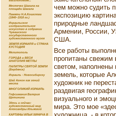
васильковым...
чем можно судить 
Местечко Шагала на
площади Шагала
экспозицию картин
Памяти Н.А.Кошелева
(1840–1918 гг.)
природные ландшаф
Израильское
изобразительное
Армении, России, У
искусство в собрании
Чувашского
государственного
США.
художественного музея
ЗЕМЛЯ ИЗРАИЛЯ и СТРАНА
КУСТОДИЯ
Все работы выполн
Мелитополь
пропитаны свежим 
ГОРОДА и ВЕСИ
АНАТОЛИЯ МЕТЛЫ
светом, наполнены 
ПАЛИТРЫ СВЯТОЙ ЗЕМЛИ
(Бердянск)
земель, которые Ал
Израиль - Новосибирску
художник не перест
Шай Агнон как гений
места
раздвигая географи
МНОГОЛИКИЙ ИЗРАИЛЬ
Гефсимания Валерия
визуального и эмоц
Щетинина
Здесь и сейчас:
мира. Это мое «здес
художественный мир
Александры Ильяевой
художница, - в кот
КАРТИНЫ ИЛЬИ ХИНИЧА В