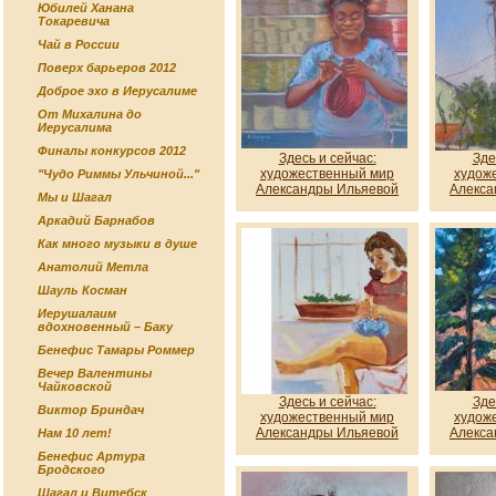
Юбилей Ханана
Токаревича
Чай в России
Поверх барьеров 2012
Доброе эхо в Иерусалиме
От Михалина до
Иерусалима
Финалы конкурсов 2012
Здесь и сейчас:
Зде
художественный мир
худож
"Чудо Риммы Ульчиной..."
Александры Ильяевой
Алекса
Мы и Шагал
Аркадий Барнабов
Как много музыки в душе
Анатолий Метла
Шауль Косман
Иерушалаим
вдохновенный – Баку
Бенефис Тамары Роммер
Вечер Валентины
Чайковской
Здесь и сейчас:
Зде
Виктор Бриндач
художественный мир
худож
Александры Ильяевой
Алекса
Нам 10 лет!
Бенефис Артура
Бродского
Шагал и Витебск