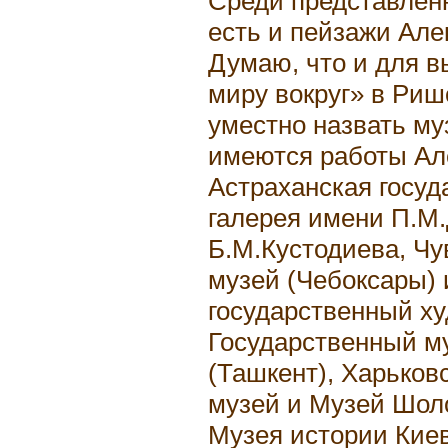
Среди представлен
есть и пейзажи Ал
Думаю, что и для в
миру вокруг» в Риш
уместно назвать му
имеются работы Ал
Астраханская госуд
галерея имени П.М
Б.М.Кустодиева, Ч
музей (Чебоксары)
государственный х
Государственный му
(Ташкент), Харьков
музей и Музей Шол
Музея истории Кие