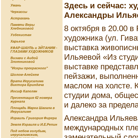
Здесь и сейчас: 
Умань
Черкассы
Александры Илья
Астрахань
Памяти Веры
8 октября в 20.00 
Хлебниковой
Узбекистан
художника (ул. Гива
Харьков
выставка живописн
КФАР-ШАУЛЬ и ЭЙТАНИМ -
ГЛАЗАМИ ХУДОЖНИКОВ
Ильяевой «Из студи
Визави с Аидой
Злотниковой
выставке представл
"Искры прекрасного"
пейзажи, выполненн
Шолом-Алейхем
Врата Иерусалима
маслом на холсте. 
Виктора Бриндача
Иосиф Капелян
студии дома, обще
Презентация 42 номера
журнала
и далеко за предел
Площадь Марка Шагала в
Иерусалиме
Александра Ильяева
Израиль Григория Фирера
Земля Израиля и И.Е.Репин
международных пле
Под небом голубым,
замечательный сло
иерусалимским,