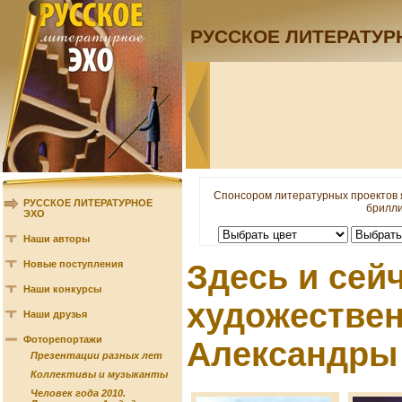
РУССКОЕ ЛИТЕРАТУР
Спонсором литературных проектов 
РУССКОЕ ЛИТЕРАТУРНОЕ
брилли
ЭХО
Наши авторы
Новые поступления
Здесь и сейч
Наши конкурсы
художестве
Наши друзья
Фоторепортажи
Александры
Презентации разных лет
Коллективы и музыканты
Человек года 2010.