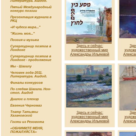
Литература. Ашдод.
Пятый Международный
конкурс поэзии
Презентация журнала в
РКЦ
«И чудеса мира..."
"Жизнь моя..."
Поэзия и музыка
Здесь и сейчас:
Зде
Супертурнир поэтов в
художественный мир
худож
Лондоне
Александры Ильяевой
Алекса
Супертурнир поэтов в
Лондоне - продолжение
Мы - Шагалу
Человек года-2011.
Литература. Ашдод.
Финалы конкурсов
По следам Шагала. Нон-
стоп. Ашдод
Диалог и пленэр
Евгения Черномаз
Театр Татьяны
Здесь и сейчас:
Зде
Хазановской
художественный мир
худож
Александры Ильяевой
Алекса
Гости из Реховота
«ОБНИМИТЕ МЕНЯ,
ПОЖАЛУЙСТА»