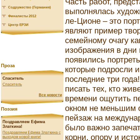
Часть работ, предс
Содружество (Германия)
выполнялась худож
Финалисты 2012
ле-Ционе – это пор
Центр ЕРЗИ
являют пример твор
семейному очагу ка
изображения в дни 
появились портреты
Проза
которые подросли и
последние три года
Спаситель
Спаситель
писать тех, кто жив
Все новости
времени ощутить п
окном не меньшим 
Поэзия
пейзаж на междунар
Поздравляем Ефима
было важно запечат
Златкина!
Поздравляем Ефима Златкина с
корни, опору и исто
выходом новой книги!