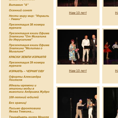
Витамин "А"
Осенний сонет
Нам 10 лет!
Н
Нести миру мир: "Израиль
- Умани"
Презентация 38 номера
журнала
Презентация книги Ефима
Златкина "От Михалина
до Иерусалима"
Презентация книги Ефима
Златкина "Молитва о
Михалине"
КРАСКИ ЗЕМЛИ ИЗРАИЛЯ
Презентация 39 номера
журнала
Нам 10 лет!
Н
ИЗРАИЛЬ – ЧЕРНИГОВУ
Офорты Александра
Постеля
Идеалы времени и
эталоны моды в
живописи Андриана Жудро
100-летний юбилей
Без границ!
Письмо фронтовика
Якова Темкина…
Тринадцать колен Моисея