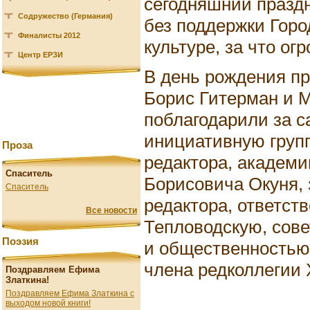
сегодняшний праздн
Содружество (Германия)
без поддержки Горо
Финалисты 2012
культуре, за что ог
Центр ЕРЗИ
В день рождения пр
Борис Гитерман и 
поблагодарили за 
инициативную групп
Проза
редактора, академи
Спаситель
Борисовича Окуня, 
Спаситель
редактора, ответст
Все новости
Тепловодскую, сове
Поэзия
и общественностью
члена редколлегии 
Поздравляем Ефима
Златкина!
Поздравляем Ефима Златкина с
выходом новой книги!