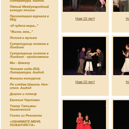
Литература. Ашдод.
Пятый Международный
конкурс поэзии
Презентация журнала в
Нам 10 лет!
Н
РКЦ
«И чудеса мира..."
"Жизнь моя..."
Поэзия и музыка
Супертурнир поэтов в
Лондоне
Супертурнир поэтов в
Лондоне - продолжение
Мы - Шагалу
Человек года-2011.
Литература. Ашдод.
Финалы конкурсов
Нам 10 лет!
Н
По следам Шагала. Нон-
стоп. Ашдод
Диалог и пленэр
Евгения Черномаз
Театр Татьяны
Хазановской
Гости из Реховота
«ОБНИМИТЕ МЕНЯ,
ПОЖАЛУЙСТА»