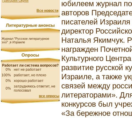
Григория Окуня
юбилеем журнал по
авторов Председат
Все новости
писателей Израиля
Литературные анонсы
директор Российско
Наталья Якимчук. 
Журнал "Русское литературное
эхо"
в Израиле
награжден Почетной
Опросы
Культурного Центра
развитие русской к
Работает ли система вопросов?
0%
нет не работает
Израиле, а также у
100%
работает, но плохо
0%
хорошо работает
связей между росс
затрудняюсь ответит, не
0%
голосовал
литераторами». Дл
все опросы
конкурсов был учр
«За бережное отнош