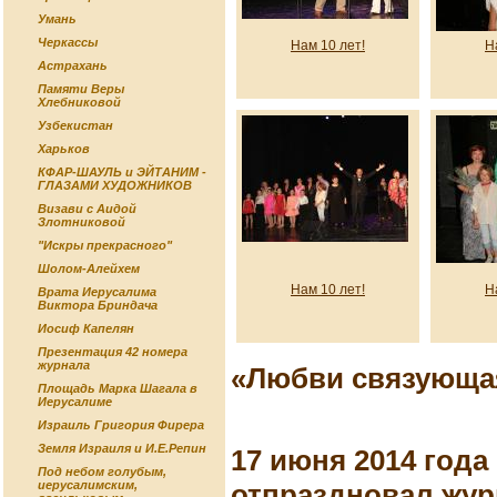
Умань
Черкассы
Нам 10 лет!
Н
Астрахань
Памяти Веры
Хлебниковой
Узбекистан
Харьков
КФАР-ШАУЛЬ и ЭЙТАНИМ -
ГЛАЗАМИ ХУДОЖНИКОВ
Визави с Аидой
Злотниковой
"Искры прекрасного"
Шолом-Алейхем
Нам 10 лет!
Н
Врата Иерусалима
Виктора Бриндача
Иосиф Капелян
Презентация 42 номера
журнала
«Любви связующа
Площадь Марка Шагала в
Иерусалиме
Израиль Григория Фирера
Земля Израиля и И.Е.Репин
17 июня 2014 года
Под небом голубым,
отпраздновал жур
иерусалимским,