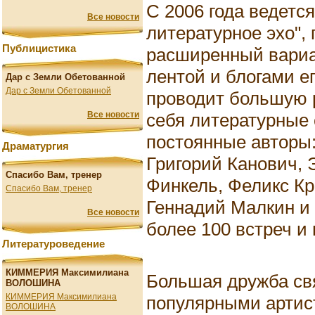
С 2006 года ведется
Все новости
литературное эхо"
Публицистика
расширенный вариа
лентой и блогами е
Дар с Земли Обетованной
Дар с Земли Обетованной
проводит большую р
себя литературные
Все новости
постоянные авторы:
Драматургия
Григорий Канович,
Спасибо Вам, тренер
Финкель, Феликс К
Спасибо Вам, тренер
Геннадий Малкин и 
Все новости
более 100 встреч и
Литературоведение
КИММЕРИЯ Максимилиана
Большая дружба св
ВОЛОШИНА
КИММЕРИЯ Максимилиана
популярными артис
ВОЛОШИНА