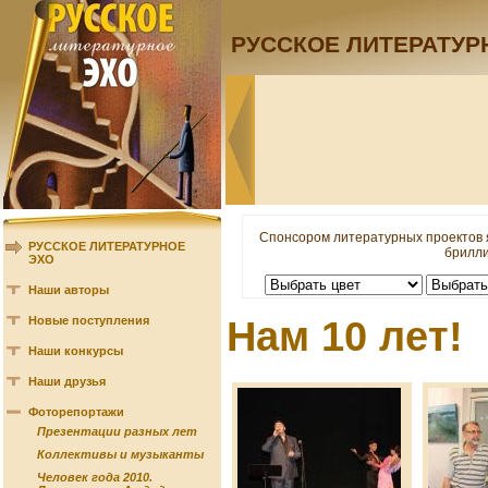
РУССКОЕ ЛИТЕРАТУР
Спонсором литературных проектов 
РУССКОЕ ЛИТЕРАТУРНОЕ
брилли
ЭХО
Наши авторы
Новые поступления
Нам 10 лет!
Наши конкурсы
Наши друзья
Фоторепортажи
Презентации разных лет
Коллективы и музыканты
Человек года 2010.