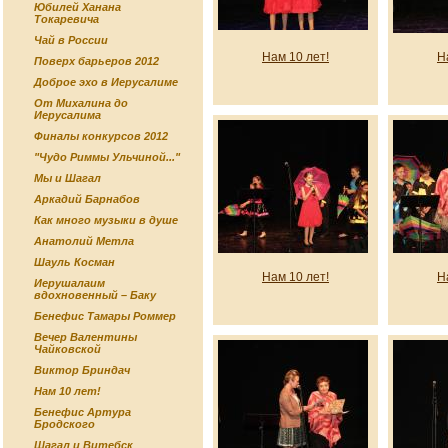
Юбилей Ханана
Токаревича
Чай в России
Нам 10 лет!
Н
Поверх барьеров 2012
Доброе эхо в Иерусалиме
От Михалина до
Иерусалима
Финалы конкурсов 2012
"Чудо Риммы Ульчиной..."
Мы и Шагал
Аркадий Барнабов
Как много музыки в душе
Анатолий Метла
Шауль Косман
Нам 10 лет!
Н
Иерушалаим
вдохновенный – Баку
Бенефис Тамары Роммер
Вечер Валентины
Чайковской
Виктор Бриндач
Нам 10 лет!
Бенефис Артура
Бродского
Шагал и Витебск