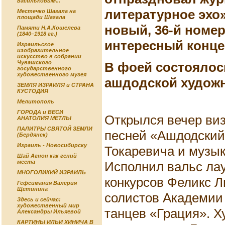
васильковым...
литературное эхо
Местечко Шагала на
площади Шагала
новый, 36-й номер
Памяти Н.А.Кошелева
(1840–1918 гг.)
интересный конце
Израильское
изобразительное
искусство в собрании
Чувашского
В фоей состоялос
государственного
художественного музея
ашдодской худож
ЗЕМЛЯ ИЗРАИЛЯ и СТРАНА
КУСТОДИЯ
Мелитополь
ГОРОДА и ВЕСИ
Открылся вечер виз
АНАТОЛИЯ МЕТЛЫ
ПАЛИТРЫ СВЯТОЙ ЗЕМЛИ
песней «Ашдодский
(Бердянск)
Израиль - Новосибирску
Токаревича и музык
Шай Агнон как гений
места
Исполнил вальс ла
МНОГОЛИКИЙ ИЗРАИЛЬ
конкурсов Феликс 
Гефсимания Валерия
Щетинина
солистов Академии
Здесь и сейчас:
художественный мир
танцев «Грация». 
Александры Ильяевой
КАРТИНЫ ИЛЬИ ХИНИЧА В