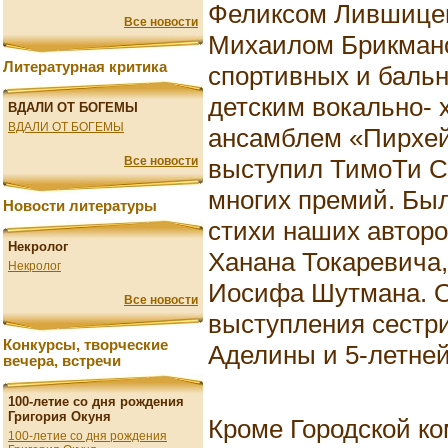
Феликсом Лившицем
Все новости
Михаилом Брикман
Литературная критика
спортивных и бальн
детским вокально-
ВДАЛИ ОТ БОГЕМЫ
ВДАЛИ ОТ БОГЕМЫ
ансамблем «Пирхей
выступил ТимоТи С
Все новости
многих премий. Бы
Новости литературы
стихи наших авторо
Некролог
Ханана Токаревича
Некролог
Иосифа Шутмана. О
Все новости
выступления сестри
Конкурсы, творческие
Аделины и 5-летней
вечера, встречи
100-летие со дня рождения
Григория Окуня
Кроме Городской ко
100-летие со дня рождения