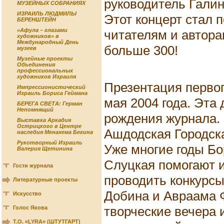
руководитель Гали
МУЗЕЙНЫХ СОБРАНИЯХ
ИЗРАИЛЬ ЛЮДМИЛЫ
Этот концерт стал
БЕРЕНШТЕЙН
«Афула – глазами
читателям и авторам
художников» в
Международный День
больше 300!
музеев
Музейные проекты
Объединения
профессиональных
художников Израиля
Презентация первог
Импрессионистический
Израиль Бориса Геймана
мая 2004 года. Эта 
БЕРЕГА СВЕТА: Герман
Непомнящий
рождения журнала.
Выставка Аркадия
Острицкого в Центре
Ашдодская Городска
наследия Менахема Бегина
Рукотворный Израиль
Уже многие годы Б
Валерия Щетинина
Слуцкая помогают и
Гости журнала
проводить конкурс
Литературные проекты
Добина и Авраама Ф
Искусство
творческие вечера 
Голос Якова
Т.О. «LYRA» (ШТУТГАРТ)