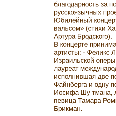
благодарность за п
русскоязычных прое
Юбилейный концер
вальсом» (стихи Ха
Артура Бродского).
В концерте приним
артисты: - Феликс 
Израильской оперы
лауреат междунаро
исполнившая две п
Файнберга и одну п
Иосифа Шу тмана, 
певица Тамара Ром
Брикман.