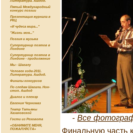
Литература. Ашдод.
Пятый Международный
конкурс поэзии
Презентация журнала в
РКЦ
«И чудеса мира..."
"Жизнь моя..."
Поэзия и музыка
Супертурнир поэтов в
Лондоне
Супертурнир поэтов в
Лондоне - продолжение
Мы - Шагалу
Человек года-2011.
Литература. Ашдод.
Финалы конкурсов
По следам Шагала. Нон-
стоп. Ашдод
Диалог и пленэр
Евгения Черномаз
Театр Татьяны
Хазановской
-
Все фотограф
Гости из Реховота
«ОБНИМИТЕ МЕНЯ,
Финальную часть 
ПОЖАЛУЙСТА»