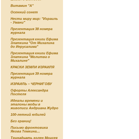
Витамин "А"
Осенний сонет
Нести миру мир: "Израиль
- Умани"
Презентация 38 номера
журнала
Презентация книги Ефима
Златкина "От Михалина
до Иерусалима"
Презентация книги Ефима
Златкина "Молитва о
Михалине"
КРАСКИ ЗЕМЛИ ИЗРАИЛЯ
Презентация 39 номера
журнала
ИЗРАИЛЬ – ЧЕРНИГОВУ
Офорты Александра
Постеля
Идеалы времени и
эталоны моды в
живописи Андриана Жудро
100-летний юбилей
Без границ!
Письмо фронтовика
Якова Темкина…
Тринадцать колен Моисея