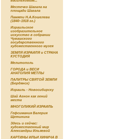
васильковым...
Местечко Шагала на
площади Шагала
Памяти Н.А.Кошелева
(1840–1918 гг.)
Израильское
изобразительное
искусство в собрании
Чувашского
государственного
художественного музея
ЗЕМЛЯ ИЗРАИЛЯ и СТРАНА
КУСТОДИЯ
Мелитополь
ГОРОДА и ВЕСИ
АНАТОЛИЯ МЕТЛЫ
ПАЛИТРЫ СВЯТОЙ ЗЕМЛИ
(Бердянск)
Израиль - Новосибирску
Шай Агнон как гений
места
МНОГОЛИКИЙ ИЗРАИЛЬ
Гефсимания Валерия
Щетинина
Здесь и сейчас:
художественный мир
Александры Ильяевой
КАРТИНЫ ИЛЬИ ХИНИЧА В