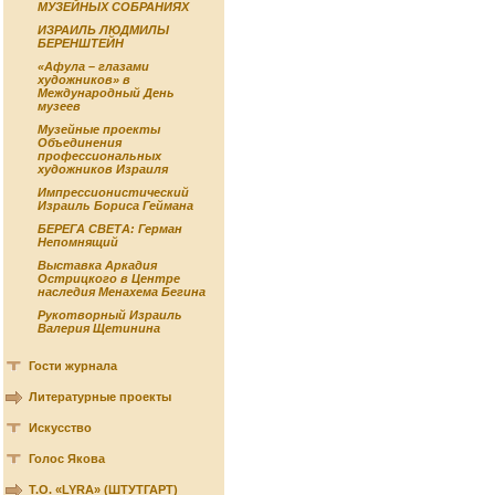
МУЗЕЙНЫХ СОБРАНИЯХ
ИЗРАИЛЬ ЛЮДМИЛЫ
БЕРЕНШТЕЙН
«Афула – глазами
художников» в
Международный День
музеев
Музейные проекты
Объединения
профессиональных
художников Израиля
Импрессионистический
Израиль Бориса Геймана
БЕРЕГА СВЕТА: Герман
Непомнящий
Выставка Аркадия
Острицкого в Центре
наследия Менахема Бегина
Рукотворный Израиль
Валерия Щетинина
Гости журнала
Литературные проекты
Искусство
Голос Якова
Т.О. «LYRA» (ШТУТГАРТ)