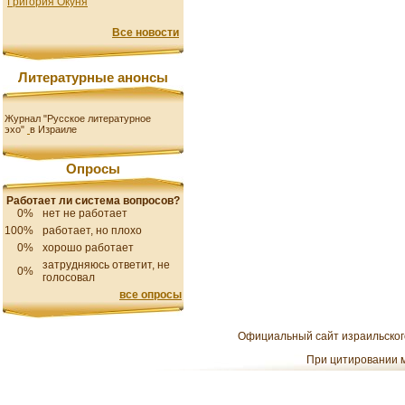
Григория Окуня
Все новости
Литературные анонсы
Журнал "Русское литературное
эхо"
в Израиле
Опросы
Работает ли система вопросов?
0%
нет не работает
100%
работает, но плохо
0%
хорошо работает
затрудняюсь ответит, не
0%
голосовал
все опросы
Официальный сайт израильского
При цитировании м