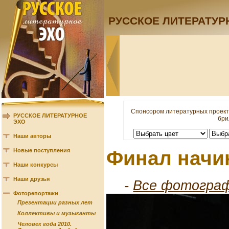
РУССКОЕ ЛИТЕРАТУР
Спонсором литературных проект
РУССКОЕ ЛИТЕРАТУРНОЕ
бри
ЭХО
Наши авторы
Новые поступления
Финал начи
Наши конкурсы
Наши друзья
-
Все фотограф
Фоторепортажи
Презентации разных лет
Коллективы и музыканты
Человек года 2010.