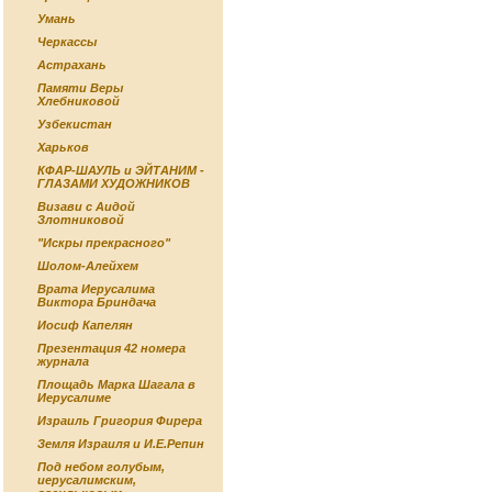
Умань
Черкассы
Астрахань
Памяти Веры
Хлебниковой
Узбекистан
Харьков
КФАР-ШАУЛЬ и ЭЙТАНИМ -
ГЛАЗАМИ ХУДОЖНИКОВ
Визави с Аидой
Злотниковой
"Искры прекрасного"
Шолом-Алейхем
Врата Иерусалима
Виктора Бриндача
Иосиф Капелян
Презентация 42 номера
журнала
Площадь Марка Шагала в
Иерусалиме
Израиль Григория Фирера
Земля Израиля и И.Е.Репин
Под небом голубым,
иерусалимским,