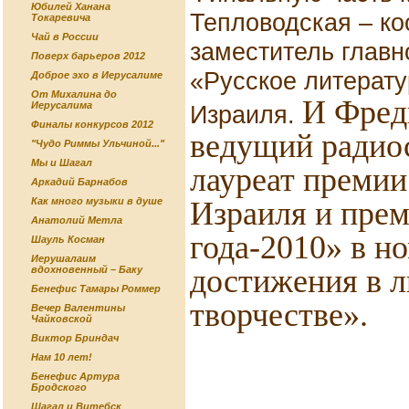
Юбилей Ханана
Тепловодская – ко
Токаревича
Чай в России
заместитель главн
Поверх барьеров 2012
«Русское литерату
Доброе эхо в Иерусалиме
От Михалина до
И Фред
Иерусалима
Израиля.
Финалы конкурсов 2012
ведущий радиос
"Чудо Риммы Ульчиной..."
Мы и Шагал
лауреат премии
Аркадий Барнабов
Израиля и пре
Как много музыки в душе
Анатолий Метла
года-2010» в н
Шауль Косман
Иерушалаим
достижения в 
вдохновенный – Баку
Бенефис Тамары Роммер
творчестве».
Вечер Валентины
Чайковской
Виктор Бриндач
Нам 10 лет!
Бенефис Артура
Бродского
Шагал и Витебск