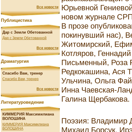
Юрьевной Гениевой
Все новости
новом журнале СРП
Публицистика
В прозе опубликова
Дар с Земли Обетованной
покинувший нас), В
Дар с Земли Обетованной
Житомирский, Ефим
Все новости
Котляров, Геннади
Письменный, Роза 
Драматургия
Редкокашина, Ася 
Спасибо Вам, тренер
Ульчина, Ольга Фай
Спасибо Вам, тренер
Инна Чаевская-Лан
Все новости
Галина Щербакова.
Литературоведение
КИММЕРИЯ Максимилиана
Поэзия: Владимир 
ВОЛОШИНА
КИММЕРИЯ Максимилиана
Михаил Борсук, Ирэ
ВОЛОШИНА