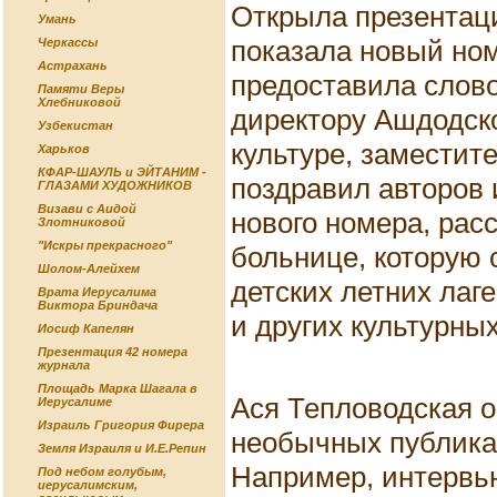
Открыла презентац
Умань
показала новый но
Черкассы
Астрахань
предоставила слово
Памяти Веры
Хлебниковой
директору Ашдодско
Узбекистан
культуре, заместит
Харьков
КФАР-ШАУЛЬ и ЭЙТАНИМ -
поздравил авторов
ГЛАЗАМИ ХУДОЖНИКОВ
Визави с Аидой
нового номера, рас
Злотниковой
"Искры прекрасного"
больнице, которую с
Шолом-Алейхем
детских летних лаг
Врата Иерусалима
Виктора Бриндача
и других культурны
Иосиф Капелян
Презентация 42 номера
журнала
Площадь Марка Шагала в
Ася Тепловодская о
Иерусалиме
Израиль Григория Фирера
необычных публикац
Земля Израиля и И.Е.Репин
Например, интервь
Под небом голубым,
иерусалимским,