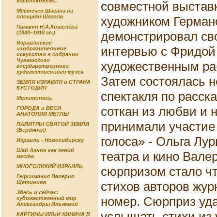
васильковым...
совместной выставк
Местечко Шагала на
площади Шагала
художником Герман
Памяти Н.А.Кошелева
демонстрировал сво
(1840–1918 гг.)
Израильское
интервью с Фридой
изобразительное
искусство в собрании
Чувашского
художественным ра
государственного
художественного музея
Затем состоялась 
ЗЕМЛЯ ИЗРАИЛЯ и СТРАНА
КУСТОДИЯ
спектакля по расск
Мелитополь
соткан из любви и 
ГОРОДА и ВЕСИ
АНАТОЛИЯ МЕТЛЫ
принимали участие 
ПАЛИТРЫ СВЯТОЙ ЗЕМЛИ
(Бердянск)
голоса» - Ольга Лур
Израиль - Новосибирску
Шай Агнон как гений
театра и кино Вале
места
МНОГОЛИКИЙ ИЗРАИЛЬ
сюрпризом стало ч
Гефсимания Валерия
стихов авторов жу
Щетинина
Здесь и сейчас:
номер. Сюрприз уда
художественный мир
Александры Ильяевой
услышать стихи из 
КАРТИНЫ ИЛЬИ ХИНИЧА В