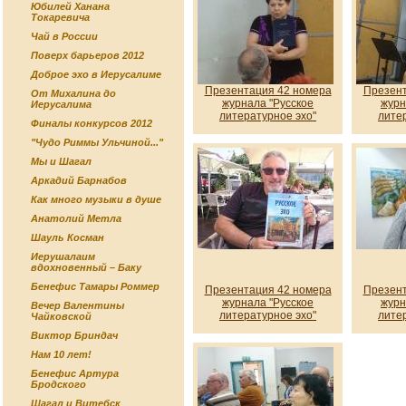
Юбилей Ханана
Токаревича
Чай в России
Поверх барьеров 2012
Доброе эхо в Иерусалиме
Презентация 42 номера
Презент
От Михалина до
журнала "Русское
журн
Иерусалима
литературное эхо"
лите
Финалы конкурсов 2012
"Чудо Риммы Ульчиной..."
Мы и Шагал
Аркадий Барнабов
Как много музыки в душе
Анатолий Метла
Шауль Косман
Иерушалаим
вдохновенный – Баку
Бенефис Тамары Роммер
Презентация 42 номера
Презент
журнала "Русское
журн
Вечер Валентины
литературное эхо"
лите
Чайковской
Виктор Бриндач
Нам 10 лет!
Бенефис Артура
Бродского
Шагал и Витебск