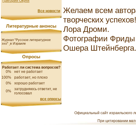
Григория Окуня
Желаем всем автор
Все новости
творческих успехов
Литературные анонсы
Лора Дроми.
Фотографии Фриды 
Журнал "Русское литературное
эхо"
в Израиле
Ошера Штейнберга
Опросы
Работает ли система вопросов?
0%
нет не работает
100%
работает, но плохо
0%
хорошо работает
затрудняюсь ответит, не
0%
голосовал
все опросы
Официальный сайт израильского ли
При цитировании мате