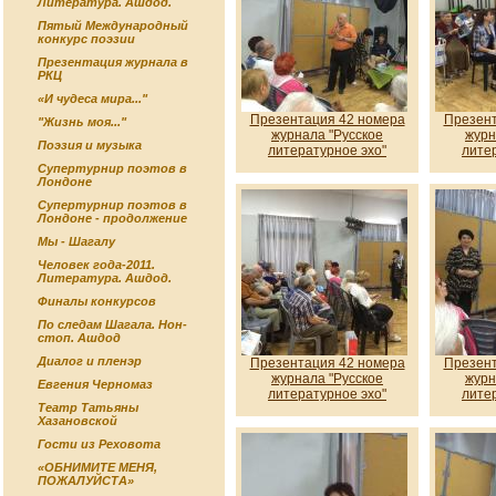
Литература. Ашдод.
Пятый Международный
конкурс поэзии
Презентация журнала в
РКЦ
«И чудеса мира..."
Презентация 42 номера
Презент
"Жизнь моя..."
журнала "Русское
журн
Поэзия и музыка
литературное эхо"
лите
Супертурнир поэтов в
Лондоне
Супертурнир поэтов в
Лондоне - продолжение
Мы - Шагалу
Человек года-2011.
Литература. Ашдод.
Финалы конкурсов
По следам Шагала. Нон-
стоп. Ашдод
Диалог и пленэр
Презентация 42 номера
Презент
журнала "Русское
журн
Евгения Черномаз
литературное эхо"
лите
Театр Татьяны
Хазановской
Гости из Реховота
«ОБНИМИТЕ МЕНЯ,
ПОЖАЛУЙСТА»