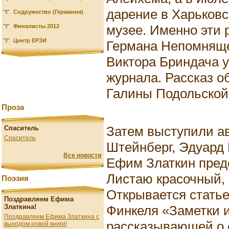
дарение в Харьков
Содружество (Германия)
музее. Именно эти 
Финалисты 2012
Центр ЕРЗИ
Германа Непомняще
Виктора Бриндача 
журнала. Рассказ об
Галины Подольской
Проза
Затем выступили а
Спаситель
Спаситель
Штейнберг, Эдуард 
Все новости
Ефим Златкин предс
Листаю красочный,
Поэзия
Открывается статье
Поздравляем Ефима
Финкеля «Заметки 
Златкина!
Поздравляем Ефима Златкина с
рассказывающей о е
выходом новой книги!