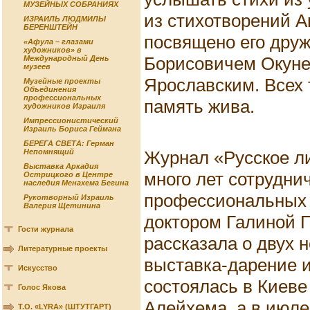
МУЗЕЙНЫХ СОБРАНИЯХ
из стихотворений 
ИЗРАИЛЬ ЛЮДМИЛЫ
БЕРЕНШТЕЙН
посвящено его друж
«Афула – глазами
художников» в
Борисовичем Окун
Международный День
музеев
Ярославским. Всех 
Музейные проекты
Объединения
профессиональных
память жива.
художников Израиля
Импрессионистический
Израиль Бориса Геймана
БЕРЕГА СВЕТА: Герман
Журнал «Русское ли
Непомнящий
Выставка Аркадия
много лет сотрудни
Острицкого в Центре
наследия Менахема Бегина
профессиональных 
Рукотворный Израиль
Валерия Щетинина
доктором Галиной П
Гости журнала
рассказала о двух 
Литературные проекты
выставка-дарение 
Искусство
состоялась в Киев
Голос Якова
Алейхема, а в июле
Т.О. «LYRA» (ШТУТГАРТ)