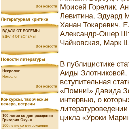
Моисей Горелик, А
Все новости
Левитина, Эдуард М
Литературная критика
Ханан Токаревич, Е
ВДАЛИ ОТ БОГЕМЫ
Александр-Ошер Шт
ВДАЛИ ОТ БОГЕМЫ
Чайковская, Марк 
Все новости
Новости литературы
В публицистике ста
Аиды Злотниковой,
Некролог
Некролог
вступительная стать
Все новости
«Помни!» Давида Зе
интервью, о которы
Конкурсы, творческие
вечера, встречи
литературоведении
цикла «Уроки Мари
100-летие со дня рождения
Григория Окуня
100-летие со дня рождения