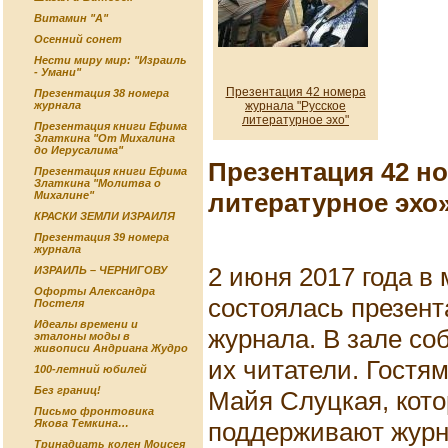
Витамин "А"
Осенний сонет
Нести миру мир: "Израиль
- Умани"
Презентация 42 номера
Презентация 38 номера
журнала "Русское
журнала
литературное эхо"
Презентация книги Ефима
Златкина "От Михалина
до Иерусалима"
Презентация 42 н
Презентация книги Ефима
Златкина "Молитва о
литературное эхо
Михалине"
КРАСКИ ЗЕМЛИ ИЗРАИЛЯ
Презентация 39 номера
журнала
2 июня 2017 года в
ИЗРАИЛЬ – ЧЕРНИГОВУ
Офорты Александра
состоялась презент
Постеля
Идеалы времени и
журнала. В зале со
эталоны моды в
живописи Андриана Жудро
их читатели. Гостя
100-летний юбилей
Без границ!
Майя Слуцкая, кото
Письмо фронтовика
поддерживают журна
Якова Темкина…
Тринадцать колен Моисея