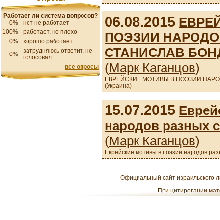
Работает ли система вопросов?
06.08.2015
ЕВРЕ
0%
нет не работает
100%
работает, но плохо
ПОЭЗИИ НАРОДО
0%
хорошо работает
СТАНИСЛАВ БОНД
затрудняюсь ответит, не
0%
голосовал
(
Марк Каганцов
)
все опросы
ЕВРЕЙСКИЕ МОТИВЫ В ПОЭЗИИ НАРО
(Украина)
15.07.2015
Еврей
народов разных с
(
Марк Каганцов
)
Еврейские мотивы в поэзии народов раз
Официальный сайт израильского ли
При цитировании мате