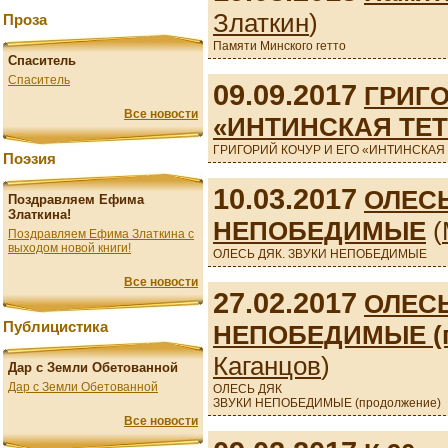
Златкин
)
Проза
Памяти Минского гетто
Спаситель
Спаситель
09.09.2017
ГРИГО
Все новости
«ИНТИНСКАЯ ТЕ
ГРИГОРИЙ КОЧУР И ЕГО «ИНТИНСКАЯ
Поэзия
10.03.2017
ОЛЕСЬ
Поздравляем Ефима
Златкина!
НЕПОБЕДИМЫЕ
(
Поздравляем Ефима Златкина с
выходом новой книги!
ОЛЕСЬ ДЯК. ЗВУКИ НЕПОБЕДИМЫЕ
Все новости
27.02.2017
ОЛЕСЬ
Публицистика
НЕПОБЕДИМЫЕ (п
Каганцов
)
Дар с Земли Обетованной
Дар с Земли Обетованной
ОЛЕСЬ ДЯК
ЗВУКИ НЕПОБЕДИМЫЕ (продолжение)
Все новости