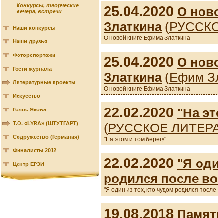
Конкурсы, творческие
25.04.2020
О нов
вечера, встречи
Златкина
(
РУССКО
Наши конкурсы
О новой книге Ефима Златкина
Наши друзья
Фоторепортажи
25.04.2020
О нов
Гости журнала
Златкина
(
Ефим З
Литературные проекты
О новой книге Ефима Златкина
Искусство
22.02.2020
"На эт
Голос Якова
Т.О. «LYRA» (ШТУТГАРТ)
(
РУССКОЕ ЛИТЕР
Содружество (Германия)
"На этом и том берегу"
Финалисты 2012
22.02.2020
"Я оди
Центр ЕРЗИ
родился после в
"Я один из тех, кто чудом родился после
19.08.2018
Памят