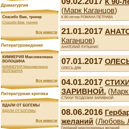
09.02.2017
К 90-
Драматургия
(
Марк Каганцов
)
Спасибо Вам, тренер
К 90-летию РОМАНА ПЕТРИВА
Спасибо Вам, тренер
21.01.2017
АНАТ
Все новости
Каганцов
)
Литературоведение
АНАТОЛИЙ ЛУПЫНИС
КИММЕРИЯ Максимилиана
07.01.2017
ОЛЕС
ВОЛОШИНА
КИММЕРИЯ Максимилиана
ОЛЕСЬ ДЯК
ВОЛОШИНА
04.01.2017
СТИХ
Все новости
ЗАРИВНОЙ.
(
Марк
Литературная критика
СТИХИ ТЕОДОЗИИ ЗАРИВНОЙ.
ВДАЛИ ОТ БОГЕМЫ
08.06.2016
Герба
ВДАЛИ ОТ БОГЕМЫ
желаний
(
Любовь Л
Все новости
Гербарий неисполненных желаний