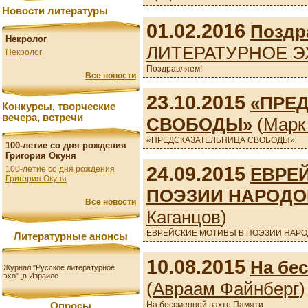
Новости литературы
01.02.2016
Поздр
Некролог
ЛИТЕРАТУРНОЕ Э
Некролог
Поздравляем!
Все новости
23.10.2015
«ПРЕ
Конкурсы, творческие
вечера, встречи
СВОБОДЫ»
(
Марк
«ПРЕДСКАЗАТЕЛЬНИЦА СВОБОДЫ»
100-летие со дня рождения
Григория Окуня
24.09.2015
ЕВРЕ
100-летие со дня рождения
Григория Окуня
ПОЭЗИИ НАРОДО
Все новости
Каганцов
)
ЕВРЕЙСКИЕ МОТИВЫ В ПОЭЗИИ НАРО
Литературные анонсы
10.08.2015
На бе
Журнал "Русское литературное
эхо"
в Израиле
(
Авраам Файнберг
)
На бессменной вахте Памяти
Опросы