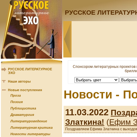
РУССКОЕ ЛИТЕРАТУР
Спонсором литературных проектов 
РУССКОЕ ЛИТЕРАТУРНОЕ
брилли
ЭХО
Наши авторы
Новые поступления
Новости - П
Проза
Поэзия
Публицистика
11.03.2022
Поздр
Драматургия
Златкина!
(
Ефим З
Литературоведение
Литературная критика
Поздравляем Ефима Златкина с выходом
Новости литературы