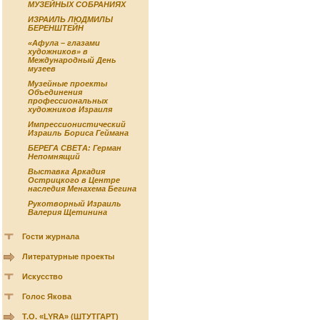
МУЗЕЙНЫХ СОБРАНИЯХ
ИЗРАИЛЬ ЛЮДМИЛЫ
БЕРЕНШТЕЙН
«Афула – глазами
художников» в
Международный День
музеев
Музейные проекты
Объединения
профессиональных
художников Израиля
Импрессионистический
Израиль Бориса Геймана
БЕРЕГА СВЕТА: Герман
Непомнящий
Выставка Аркадия
Острицкого в Центре
наследия Менахема Бегина
Рукотворный Израиль
Валерия Щетинина
Гости журнала
Литературные проекты
Искусство
Голос Якова
Т.О. «LYRA» (ШТУТГАРТ)