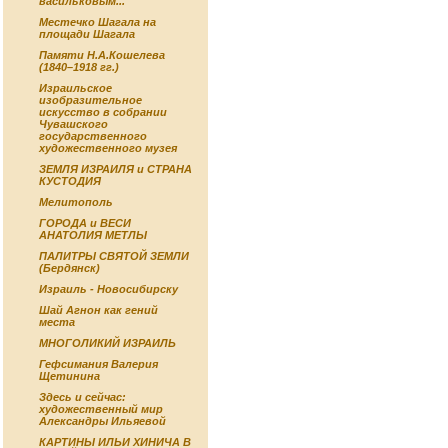
васильковым...
Местечко Шагала на
площади Шагала
Памяти Н.А.Кошелева
(1840–1918 гг.)
Израильское
изобразительное
искусство в собрании
Чувашского
государственного
художественного музея
ЗЕМЛЯ ИЗРАИЛЯ и СТРАНА
КУСТОДИЯ
Мелитополь
ГОРОДА и ВЕСИ
АНАТОЛИЯ МЕТЛЫ
ПАЛИТРЫ СВЯТОЙ ЗЕМЛИ
(Бердянск)
Израиль - Новосибирску
Шай Агнон как гений
места
МНОГОЛИКИЙ ИЗРАИЛЬ
Гефсимания Валерия
Щетинина
Здесь и сейчас:
художественный мир
Александры Ильяевой
КАРТИНЫ ИЛЬИ ХИНИЧА В