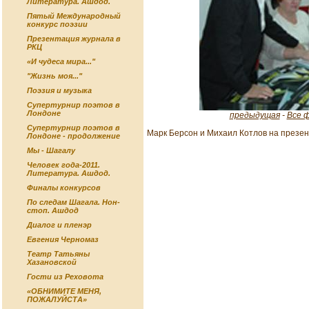
Литература. Ашдод.
Пятый Международный
конкурс поэзии
Презентация журнала в
РКЦ
«И чудеса мира..."
"Жизнь моя..."
Поэзия и музыка
Супертурнир поэтов в
Лондоне
предыдущая
-
Все 
Супертурнир поэтов в
Марк Берсон и Михаил Котлов на презе
Лондоне - продолжение
Мы - Шагалу
Человек года-2011.
Литература. Ашдод.
Финалы конкурсов
По следам Шагала. Нон-
стоп. Ашдод
Диалог и пленэр
Евгения Черномаз
Театр Татьяны
Хазановской
Гости из Реховота
«ОБНИМИТЕ МЕНЯ,
ПОЖАЛУЙСТА»