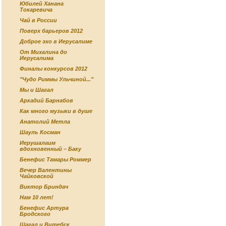
Юбилей Ханана
Токаревича
Чай в России
Поверх барьеров 2012
Доброе эхо в Иерусалиме
От Михалина до
Иерусалима
Финалы конкурсов 2012
"Чудо Риммы Ульчиной..."
Мы и Шагал
Аркадий Барнабов
Как много музыки в душе
Анатолий Метла
Шауль Косман
Иерушалаим
вдохновенный – Баку
Бенефис Тамары Роммер
Вечер Валентины
Чайковской
Виктор Бриндач
Нам 10 лет!
Бенефис Артура
Бродского
Шагал и Витебск