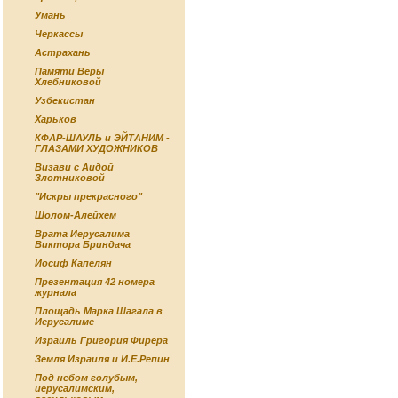
Умань
Черкассы
Астрахань
Памяти Веры
Хлебниковой
Узбекистан
Харьков
КФАР-ШАУЛЬ и ЭЙТАНИМ -
ГЛАЗАМИ ХУДОЖНИКОВ
Визави с Аидой
Злотниковой
"Искры прекрасного"
Шолом-Алейхем
Врата Иерусалима
Виктора Бриндача
Иосиф Капелян
Презентация 42 номера
журнала
Площадь Марка Шагала в
Иерусалиме
Израиль Григория Фирера
Земля Израиля и И.Е.Репин
Под небом голубым,
иерусалимским,