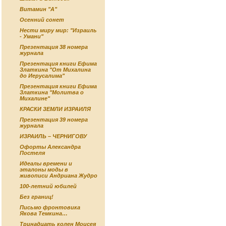
Витамин "А"
Осенний сонет
Нести миру мир: "Израиль
- Умани"
Презентация 38 номера
журнала
Презентация книги Ефима
Златкина "От Михалина
до Иерусалима"
Презентация книги Ефима
Златкина "Молитва о
Михалине"
КРАСКИ ЗЕМЛИ ИЗРАИЛЯ
Презентация 39 номера
журнала
ИЗРАИЛЬ – ЧЕРНИГОВУ
Офорты Александра
Постеля
Идеалы времени и
эталоны моды в
живописи Андриана Жудро
100-летний юбилей
Без границ!
Письмо фронтовика
Якова Темкина…
Тринадцать колен Моисея