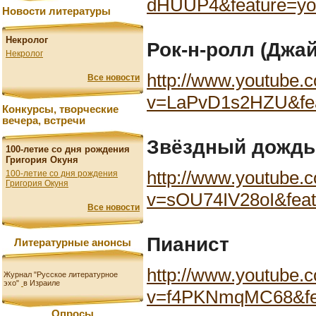
dHUUP4&feature=yo
Новости литературы
Некролог
Рок-н-ролл (Джай
Некролог
http://www.youtube.
Все новости
v=LaPvD1s2HZU&fea
Конкурсы, творческие
вечера, встречи
Звёздный дождь
100-летие со дня рождения
Григория Окуня
http://www.youtube.
100-летие со дня рождения
Григория Окуня
v=sOU74IV28oI&feat
Все новости
Пианист
Литературные анонсы
http://www.youtube.
Журнал "Русское литературное
эхо"
в Израиле
v=f4PKNmqMC68&fea
Опросы