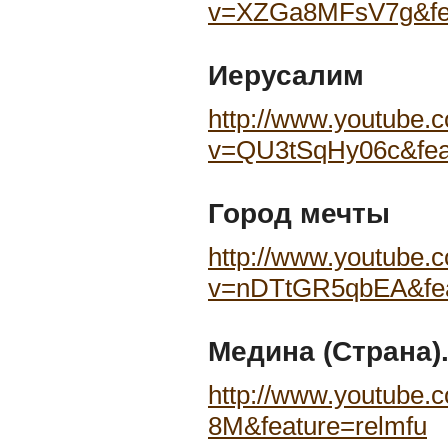
v=XZGa8MFsV7g&fea
Иерусалим
http://www.youtube.
v=QU3tSqHy06c&feat
Город мечты
http://www.youtube.
v=nDTtGR5qbEA&fea
Медина (Страна)
http://www.youtube
8M&feature=relmfu