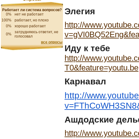
Элегия
Работает ли система вопросов?
0%
нет не работает
100%
работает, но плохо
http://www.youtube.
0%
хорошо работает
v=gVI0BQ52Eng&feat
затрудняюсь ответит, не
0%
голосовал
все опросы
Иду к тебе
http://www.youtube
T0&feature=youtu.be
Карнавал
http://www.youtub
v=FThCoWH3SN8&f
Ашдодские дел
http://www.youtube.