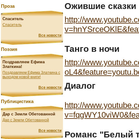
Ожившие сказки
Проза
http://www.youtube.
Спаситель
Спаситель
v=hnYSrceOKlE&feat
Все новости
Танго в ночи
Поэзия
http://www.youtube
Поздравляем Ефима
Златкина!
oL4&feature=youtu.b
Поздравляем Ефима Златкина с
выходом новой книги!
Диалог
Все новости
Публицистика
http://www.youtube.
v=fqgWY10viW0&feat
Дар с Земли Обетованной
Дар с Земли Обетованной
Все новости
Романс "Белый 