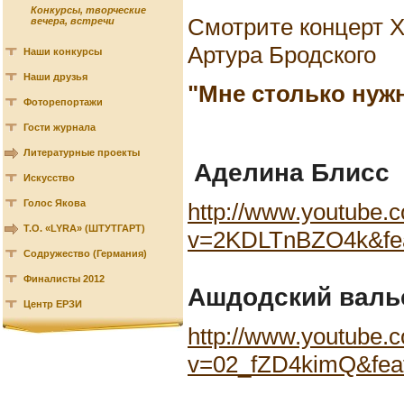
Конкурсы, творческие
Смотрите концерт Х
вечера, встречи
Артура Бродского
Наши конкурсы
Наши друзья
"Мне столько нужн
Фоторепортажи
Гости журнала
Литературные проекты
Аделина Блисс
Искусство
Голос Якова
http://www.youtube.
Т.О. «LYRA» (ШТУТГАРТ)
v=2KDLTnBZO4k&fea
Содружество (Германия)
Финалисты 2012
Ашдодский валь
Центр ЕРЗИ
http://www.youtube.
v=02_fZD4kimQ&feat