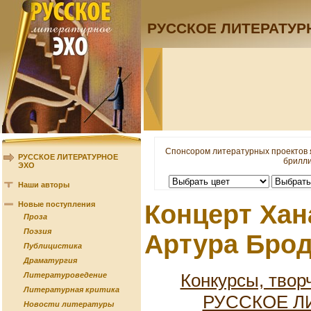
РУССКОЕ ЛИТЕРАТУР
Спонсором литературных проектов 
РУССКОЕ ЛИТЕРАТУРНОЕ
брилли
ЭХО
Наши авторы
Новые поступления
Концерт Хан
Проза
Поэзия
Артура Брод
Публицистика
Драматургия
Конкурсы, твор
Литературоведение
Литературная критика
РУССКОЕ Л
Новости литературы