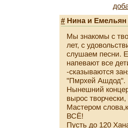
доб
#
Нина и Емельян
Мы знакомы с тв
лет, с удовольств
слушаем песни. Е
напевают все дет
-сказываются зан
"Пмрхей Ашдод".
Нынешний концер
вырос творчески,
Мастером слова,
ВСЁ!
Пусть до 120 Хан