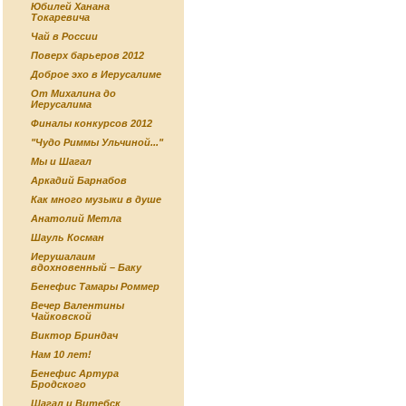
Юбилей Ханана
Токаревича
Чай в России
Поверх барьеров 2012
Доброе эхо в Иерусалиме
От Михалина до
Иерусалима
Финалы конкурсов 2012
"Чудо Риммы Ульчиной..."
Мы и Шагал
Аркадий Барнабов
Как много музыки в душе
Анатолий Метла
Шауль Косман
Иерушалаим
вдохновенный – Баку
Бенефис Тамары Роммер
Вечер Валентины
Чайковской
Виктор Бриндач
Нам 10 лет!
Бенефис Артура
Бродского
Шагал и Витебск