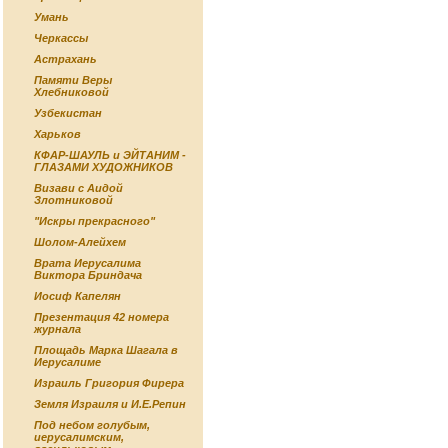
Умань
Черкассы
Астрахань
Памяти Веры
Хлебниковой
Узбекистан
Харьков
КФАР-ШАУЛЬ и ЭЙТАНИМ -
ГЛАЗАМИ ХУДОЖНИКОВ
Визави с Аидой
Злотниковой
"Искры прекрасного"
Шолом-Алейхем
Врата Иерусалима
Виктора Бриндача
Иосиф Капелян
Презентация 42 номера
журнала
Площадь Марка Шагала в
Иерусалиме
Израиль Григория Фирера
Земля Израиля и И.Е.Репин
Под небом голубым,
иерусалимским,