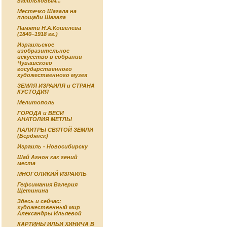
васильковым...
Местечко Шагала на
площади Шагала
Памяти Н.А.Кошелева
(1840–1918 гг.)
Израильское
изобразительное
искусство в собрании
Чувашского
государственного
художественного музея
ЗЕМЛЯ ИЗРАИЛЯ и СТРАНА
КУСТОДИЯ
Мелитополь
ГОРОДА и ВЕСИ
АНАТОЛИЯ МЕТЛЫ
ПАЛИТРЫ СВЯТОЙ ЗЕМЛИ
(Бердянск)
Израиль - Новосибирску
Шай Агнон как гений
места
МНОГОЛИКИЙ ИЗРАИЛЬ
Гефсимания Валерия
Щетинина
Здесь и сейчас:
художественный мир
Александры Ильяевой
КАРТИНЫ ИЛЬИ ХИНИЧА В