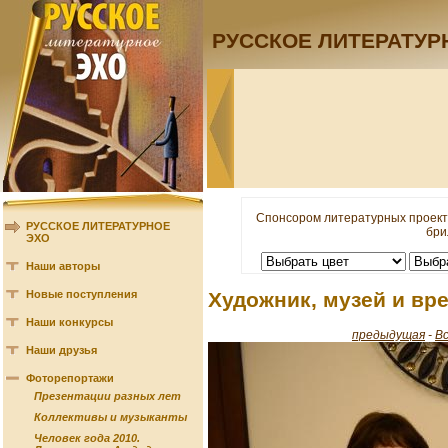
РУССКОЕ ЛИТЕРАТУР
Спонсором литературных проект
РУССКОЕ ЛИТЕРАТУРНОЕ
бри
ЭХО
Наши авторы
Новые поступления
Художник, музей и вр
Наши конкурсы
предыдущая
-
В
Наши друзья
Фоторепортажи
Презентации разных лет
Коллективы и музыканты
Человек года 2010.