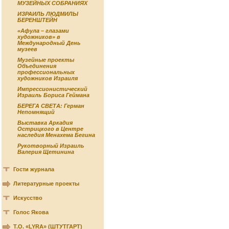
МУЗЕЙНЫХ СОБРАНИЯХ
ИЗРАИЛЬ ЛЮДМИЛЫ
БЕРЕНШТЕЙН
«Афула – глазами
художников» в
Международный День
музеев
Музейные проекты
Объединения
профессиональных
художников Израиля
Импрессионистический
Израиль Бориса Геймана
БЕРЕГА СВЕТА: Герман
Непомнящий
Выставка Аркадия
Острицкого в Центре
наследия Менахема Бегина
Рукотворный Израиль
Валерия Щетинина
Гости журнала
Литературные проекты
Искусство
Голос Якова
Т.О. «LYRA» (ШТУТГАРТ)