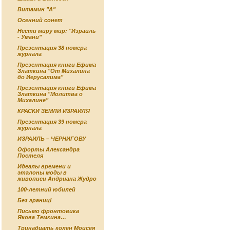
Витамин "А"
Осенний сонет
Нести миру мир: "Израиль
- Умани"
Презентация 38 номера
журнала
Презентация книги Ефима
Златкина "От Михалина
до Иерусалима"
Презентация книги Ефима
Златкина "Молитва о
Михалине"
КРАСКИ ЗЕМЛИ ИЗРАИЛЯ
Презентация 39 номера
журнала
ИЗРАИЛЬ – ЧЕРНИГОВУ
Офорты Александра
Постеля
Идеалы времени и
эталоны моды в
живописи Андриана Жудро
100-летний юбилей
Без границ!
Письмо фронтовика
Якова Темкина…
Тринадцать колен Моисея