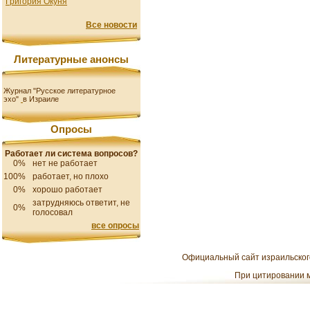
Григория Окуня
Все новости
Литературные анонсы
Журнал "Русское литературное
эхо"
в Израиле
Опросы
Работает ли система вопросов?
0%
нет не работает
100%
работает, но плохо
0%
хорошо работает
затрудняюсь ответит, не
0%
голосовал
все опросы
Официальный сайт израильского
При цитировании м