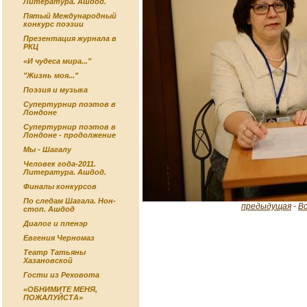
Литература. Ашдод.
Пятый Международный
конкурс поэзии
Презентация журнала в
РКЦ
«И чудеса мира..."
"Жизнь моя..."
Поэзия и музыка
Супертурнир поэтов в
Лондоне
Супертурнир поэтов в
Лондоне - продолжение
Мы - Шагалу
Человек года-2011.
Литература. Ашдод.
Финалы конкурсов
По следам Шагала. Нон-
предыдущая
-
В
стоп. Ашдод
Диалог и пленэр
Евгения Черномаз
Театр Татьяны
Хазановской
Гости из Реховота
«ОБНИМИТЕ МЕНЯ,
ПОЖАЛУЙСТА»