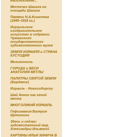
васильковым...
Местечко Шагала на
площади Шагала
Памяти Н.А.Кошелева
(1840–1918 гг.)
Израильское
изобразительное
искусство в собрании
Чувашского
государственного
художественного музея
ЗЕМЛЯ ИЗРАИЛЯ и СТРАНА
КУСТОДИЯ
Мелитополь
ГОРОДА и ВЕСИ
АНАТОЛИЯ МЕТЛЫ
ПАЛИТРЫ СВЯТОЙ ЗЕМЛИ
(Бердянск)
Израиль - Новосибирску
Шай Агнон как гений
места
МНОГОЛИКИЙ ИЗРАИЛЬ
Гефсимания Валерия
Щетинина
Здесь и сейчас:
художественный мир
Александры Ильяевой
КАРТИНЫ ИЛЬИ ХИНИЧА В