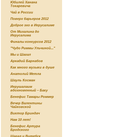
Юбилей Ханана
Токаревича
Чай в России
Поверх барьеров 2012
Доброе эхо в Иерусалиме
От Михалина до
Иерусалима
Финалы конкурсов 2012
"Чудо Риммы Ульчиной..."
Мы и Шагал
Аркадий Барнабов
Как много музыки в душе
Анатолий Метла
Шауль Косман
Иерушалаим
вдохновенный – Баку
Бенефис Тамары Роммер
Вечер Валентины
Чайковской
Виктор Бриндач
Нам 10 лет!
Бенефис Артура
Бродского
Шагал и Витебск