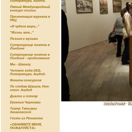
Литература. Ашдод.
Пятый Международный
конкурс поэзии
Презентация журнала в
РКЦ
«И чудеса мира..."
"Жизнь моя..."
Поэзия и музыка
Супертурнир поэтов в
Лондоне
Супертурнир поэтов в
Лондоне - продолжение
Мы - Шагалу
Человек года-2011.
Литература. Ашдод.
Финалы конкурсов
По следам Шагала. Нон-
стоп. Ашдод
Диалог и пленэр
Евгения Черномаз
предыдущая
-
В
Театр Татьяны
Хазановской
Гости из Реховота
«ОБНИМИТЕ МЕНЯ,
ПОЖАЛУЙСТА»