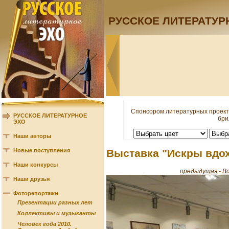
РУССКОЕ ЛИТЕРАТУР
Спонсором литературных проект
РУССКОЕ ЛИТЕРАТУРНОЕ
бри
ЭХО
Наши авторы
Новые поступления
Выставка "Искры вдо
Наши конкурсы
предыдущая
-
В
Наши друзья
Фоторепортажи
Презентации разных лет
Коллективы и музыканты
Человек года 2010.