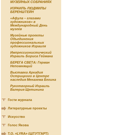
МУЗЕЙНЫХ СОБРАНИЯХ
ИЗРАИЛЬ ЛЮДМИЛЫ
БЕРЕНШТЕЙН
«Афула – глазами
художников» в
Международный День
музеев
Музейные проекты
Объединения
профессиональных
художников Израиля
Импрессионистический
Израиль Бориса Геймана
БЕРЕГА СВЕТА: Герман
Непомнящий
Выставка Аркадия
Острицкого в Центре
наследия Менахема Бегина
Рукотворный Израиль
Валерия Щетинина
Гости журнала
Литературные проекты
Искусство
Голос Якова
Т.О. «LYRA» (ШТУТГАРТ)