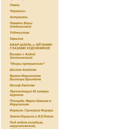
Умань
Черкассы
Астрахань
Памяти Веры
Хлебниковой
Узбекистан
Харьков
КФАР-ШАУЛЬ и ЭЙТАНИМ -
ГЛАЗАМИ ХУДОЖНИКОВ
Визави с Аидой
Злотниковой
"Искры прекрасного"
Шолом-Алейхем
Врата Иерусалима
Виктора Бриндача
Иосиф Капелян
Презентация 42 номера
журнала
Площадь Марка Шагала в
Иерусалиме
Израиль Григория Фирера
Земля Израиля и И.Е.Репин
Под небом голубым,
иерусалимским,