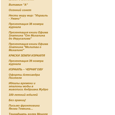
Витамин "А"
Осенний сонет
Нести миру мир: "Израиль
- Умани"
Презентация 38 номера
журнала
Презентация книги Ефима
Златкина "От Михалина
до Иерусалима"
Презентация книги Ефима
Златкина "Молитва о
Михалине"
КРАСКИ ЗЕМЛИ ИЗРАИЛЯ
Презентация 39 номера
журнала
ИЗРАИЛЬ – ЧЕРНИГОВУ
Офорты Александра
Постеля
Идеалы времени и
эталоны моды в
живописи Андриана Жудро
100-летний юбилей
Без границ!
Письмо фронтовика
Якова Темкина…
Тринадцать колен Моисея