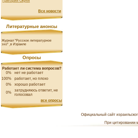
Григория Окуня
Все новости
Литературные анонсы
Журнал "Русское литературное
эхо"
в Израиле
Опросы
Работает ли система вопросов?
0%
нет не работает
100%
работает, но плохо
0%
хорошо работает
затрудняюсь ответит, не
0%
голосовал
все опросы
Официальный сайт израильского
При цитировании м