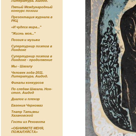
Литература. Ашдод.
Пятый Международный
конкурс поэзии
Презентация журнала в
РКЦ
«И чудеса мира..."
"Жизнь моя..."
Поэзия и музыка
Супертурнир поэтов в
Лондоне
Супертурнир поэтов в
Лондоне - продолжение
Мы - Шагалу
Человек года-2011.
Литература. Ашдод.
Финалы конкурсов
По следам Шагала. Нон-
стоп. Ашдод
Диалог и пленэр
Евгения Черномаз
Театр Татьяны
Хазановской
Гости из Реховота
«ОБНИМИТЕ МЕНЯ,
ПОЖАЛУЙСТА»