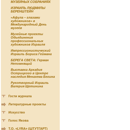
МУЗЕЙНЫХ СОБРАНИЯХ
ИЗРАИЛЬ ЛЮДМИЛЫ
БЕРЕНШТЕЙН
«Афула – глазами
художников» в
Международный День
музеев
Музейные проекты
Объединения
профессиональных
художников Израиля
Импрессионистический
Израиль Бориса Геймана
БЕРЕГА СВЕТА: Герман
Непомнящий
Выставка Аркадия
Острицкого в Центре
наследия Менахема Бегина
Рукотворный Израиль
Валерия Щетинина
Гости журнала
Литературные проекты
Искусство
Голос Якова
Т.О. «LYRA» (ШТУТГАРТ)