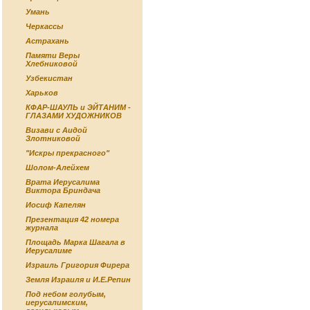
Умань
Черкассы
Астрахань
Памяти Веры
Хлебниковой
Узбекистан
Харьков
КФАР-ШАУЛЬ и ЭЙТАНИМ -
ГЛАЗАМИ ХУДОЖНИКОВ
Визави с Аидой
Злотниковой
"Искры прекрасного"
Шолом-Алейхем
Врата Иерусалима
Виктора Бриндача
Иосиф Капелян
Презентация 42 номера
журнала
Площадь Марка Шагала в
Иерусалиме
Израиль Григория Фирера
Земля Израиля и И.Е.Репин
Под небом голубым,
иерусалимским,