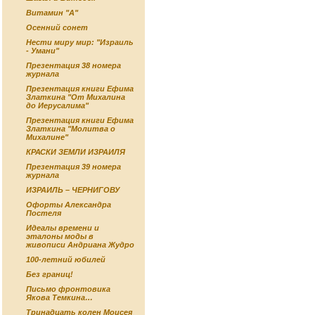
Витамин "А"
Осенний сонет
Нести миру мир: "Израиль
- Умани"
Презентация 38 номера
журнала
Презентация книги Ефима
Златкина "От Михалина
до Иерусалима"
Презентация книги Ефима
Златкина "Молитва о
Михалине"
КРАСКИ ЗЕМЛИ ИЗРАИЛЯ
Презентация 39 номера
журнала
ИЗРАИЛЬ – ЧЕРНИГОВУ
Офорты Александра
Постеля
Идеалы времени и
эталоны моды в
живописи Андриана Жудро
100-летний юбилей
Без границ!
Письмо фронтовика
Якова Темкина…
Тринадцать колен Моисея