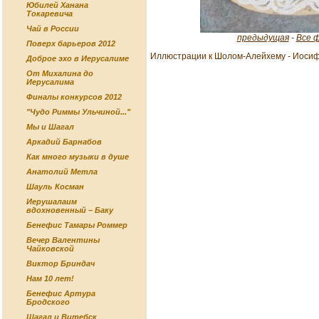
Юбилей Ханана
Токаревича
Чай в России
предыдущая
-
Все 
Поверх барьеров 2012
Иллюстрации к Шолом-Алейхему - Иоси
Доброе эхо в Иерусалиме
От Михалина до
Иерусалима
Финалы конкурсов 2012
"Чудо Риммы Ульчиной..."
Мы и Шагал
Аркадий Барнабов
Как много музыки в душе
Анатолий Метла
Шауль Косман
Иерушалаим
вдохновенный – Баку
Бенефис Тамары Роммер
Вечер Валентины
Чайковской
Виктор Бриндач
Нам 10 лет!
Бенефис Артура
Бродского
Шагал и Витебск