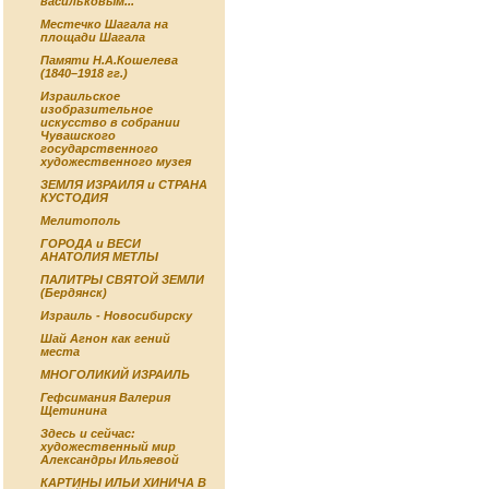
васильковым...
Местечко Шагала на
площади Шагала
Памяти Н.А.Кошелева
(1840–1918 гг.)
Израильское
изобразительное
искусство в собрании
Чувашского
государственного
художественного музея
ЗЕМЛЯ ИЗРАИЛЯ и СТРАНА
КУСТОДИЯ
Мелитополь
ГОРОДА и ВЕСИ
АНАТОЛИЯ МЕТЛЫ
ПАЛИТРЫ СВЯТОЙ ЗЕМЛИ
(Бердянск)
Израиль - Новосибирску
Шай Агнон как гений
места
МНОГОЛИКИЙ ИЗРАИЛЬ
Гефсимания Валерия
Щетинина
Здесь и сейчас:
художественный мир
Александры Ильяевой
КАРТИНЫ ИЛЬИ ХИНИЧА В