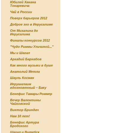
Юбилей Ханана
Токаревича
Чай в России
Поверх барьеров 2012
Доброе эхо в Иерусалиме
От Михалина до
Иерусалима
Финалы конкурсов 2012
"Чудо Риммы Ульчиной..."
Мы и Шагал
Аркадий Барнабов
Как много музыки в душе
Анатолий Метла
Шауль Косман
Иерушалаим
вдохновенный – Баку
Бенефис Тамары Роммер
Вечер Валентины
Чайковской
Виктор Бриндач
Нам 10 лет!
Бенефис Артура
Бродского
Шагал и Витебск