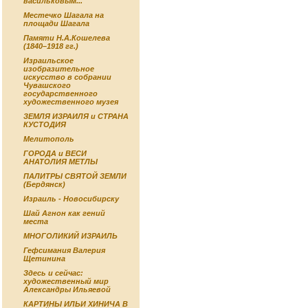
васильковым...
Местечко Шагала на
площади Шагала
Памяти Н.А.Кошелева
(1840–1918 гг.)
Израильское
изобразительное
искусство в собрании
Чувашского
государственного
художественного музея
ЗЕМЛЯ ИЗРАИЛЯ и СТРАНА
КУСТОДИЯ
Мелитополь
ГОРОДА и ВЕСИ
АНАТОЛИЯ МЕТЛЫ
ПАЛИТРЫ СВЯТОЙ ЗЕМЛИ
(Бердянск)
Израиль - Новосибирску
Шай Агнон как гений
места
МНОГОЛИКИЙ ИЗРАИЛЬ
Гефсимания Валерия
Щетинина
Здесь и сейчас:
художественный мир
Александры Ильяевой
КАРТИНЫ ИЛЬИ ХИНИЧА В