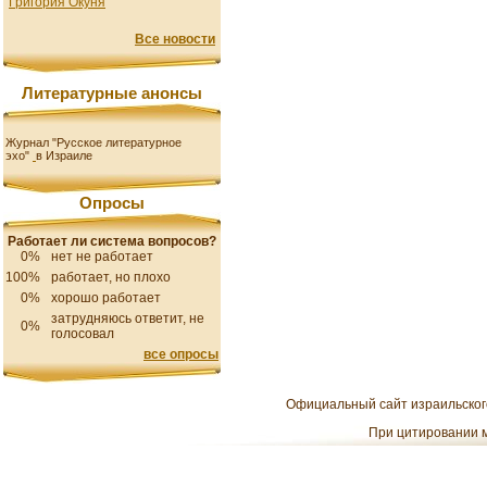
Григория Окуня
Все новости
Литературные анонсы
Журнал "Русское литературное
эхо"
в Израиле
Опросы
Работает ли система вопросов?
0%
нет не работает
100%
работает, но плохо
0%
хорошо работает
затрудняюсь ответит, не
0%
голосовал
все опросы
Официальный сайт израильского
При цитировании м