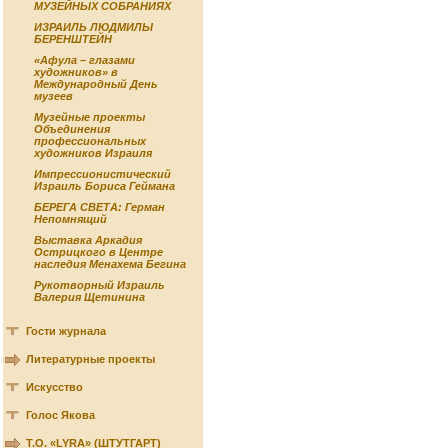
МУЗЕЙНЫХ СОБРАНИЯХ
ИЗРАИЛЬ ЛЮДМИЛЫ
БЕРЕНШТЕЙН
«Афула – глазами
художников» в
Международный День
музеев
Музейные проекты
Объединения
профессиональных
художников Израиля
Импрессионистический
Израиль Бориса Геймана
БЕРЕГА СВЕТА: Герман
Непомнящий
Выставка Аркадия
Острицкого в Центре
наследия Менахема Бегина
Рукотворный Израиль
Валерия Щетинина
Гости журнала
Литературные проекты
Искусство
Голос Якова
Т.О. «LYRA» (ШТУТГАРТ)