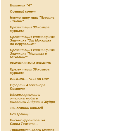
Витамин "А"
Осенний сонет
Нести миру мир: "Израиль
- Умани"
Презентация 38 номера
журнала
Презентация книги Ефима
Златкина "От Михалина
до Иерусалима"
Презентация книги Ефима
Златкина "Молитва о
Михалине"
КРАСКИ ЗЕМЛИ ИЗРАИЛЯ
Презентация 39 номера
журнала
ИЗРАИЛЬ – ЧЕРНИГОВУ
Офорты Александра
Постеля
Идеалы времени и
эталоны моды в
живописи Андриана Жудро
100-летний юбилей
Без границ!
Письмо фронтовика
Якова Темкина…
Тринадцать колен Моисея