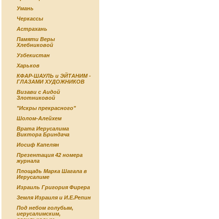
Умань
Черкассы
Астрахань
Памяти Веры
Хлебниковой
Узбекистан
Харьков
КФАР-ШАУЛЬ и ЭЙТАНИМ -
ГЛАЗАМИ ХУДОЖНИКОВ
Визави с Аидой
Злотниковой
"Искры прекрасного"
Шолом-Алейхем
Врата Иерусалима
Виктора Бриндача
Иосиф Капелян
Презентация 42 номера
журнала
Площадь Марка Шагала в
Иерусалиме
Израиль Григория Фирера
Земля Израиля и И.Е.Репин
Под небом голубым,
иерусалимским,