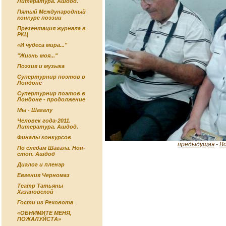
Литература. Ашдод.
Пятый Международный
конкурс поэзии
Презентация журнала в
РКЦ
«И чудеса мира..."
"Жизнь моя..."
Поэзия и музыка
Супертурнир поэтов в
Лондоне
Супертурнир поэтов в
Лондоне - продолжение
Мы - Шагалу
Человек года-2011.
Литература. Ашдод.
Финалы конкурсов
предыдущая
-
В
По следам Шагала. Нон-
стоп. Ашдод
Диалог и пленэр
Евгения Черномаз
Театр Татьяны
Хазановской
Гости из Реховота
«ОБНИМИТЕ МЕНЯ,
ПОЖАЛУЙСТА»