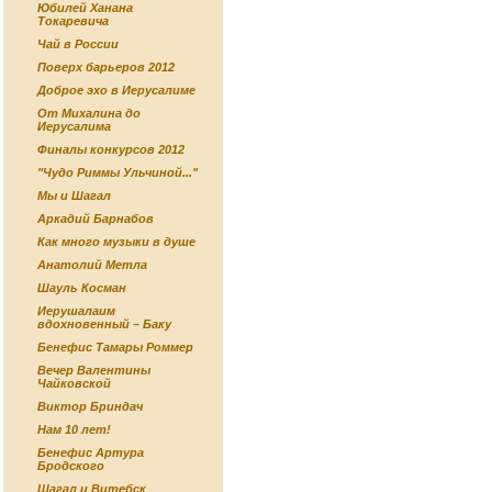
Юбилей Ханана
Токаревича
Чай в России
Поверх барьеров 2012
Доброе эхо в Иерусалиме
От Михалина до
Иерусалима
Финалы конкурсов 2012
"Чудо Риммы Ульчиной..."
Мы и Шагал
Аркадий Барнабов
Как много музыки в душе
Анатолий Метла
Шауль Косман
Иерушалаим
вдохновенный – Баку
Бенефис Тамары Роммер
Вечер Валентины
Чайковской
Виктор Бриндач
Нам 10 лет!
Бенефис Артура
Бродского
Шагал и Витебск