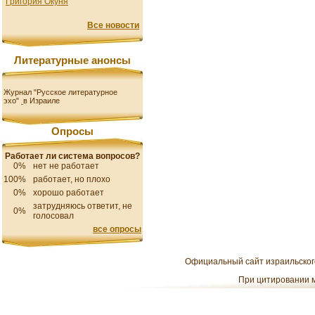
Григория Окуня
Все новости
Литературные анонсы
Журнал "Русское литературное
эхо"
в Израиле
Опросы
Работает ли система вопросов?
0%
нет не работает
100%
работает, но плохо
0%
хорошо работает
затрудняюсь ответит, не
0%
голосовал
все опросы
Официальный сайт израильского
При цитировании м