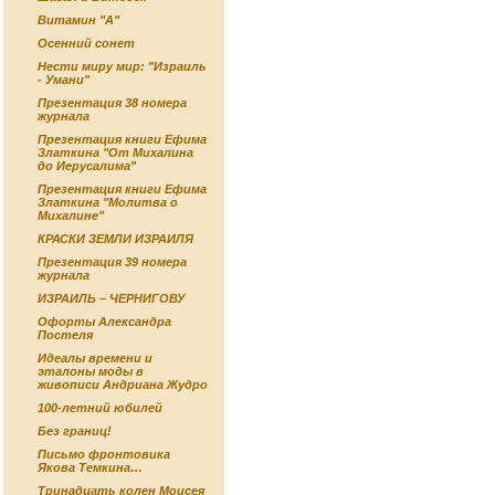
Витамин "А"
Осенний сонет
Нести миру мир: "Израиль
- Умани"
Презентация 38 номера
журнала
Презентация книги Ефима
Златкина "От Михалина
до Иерусалима"
Презентация книги Ефима
Златкина "Молитва о
Михалине"
КРАСКИ ЗЕМЛИ ИЗРАИЛЯ
Презентация 39 номера
журнала
ИЗРАИЛЬ – ЧЕРНИГОВУ
Офорты Александра
Постеля
Идеалы времени и
эталоны моды в
живописи Андриана Жудро
100-летний юбилей
Без границ!
Письмо фронтовика
Якова Темкина…
Тринадцать колен Моисея