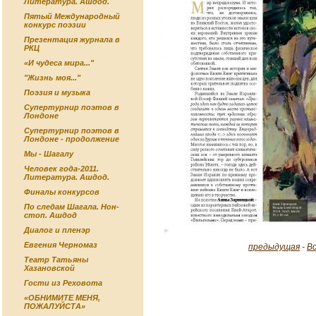
Литература. Ашдод.
Пятый Международный
конкурс поэзии
Презентация журнала в
РКЦ
«И чудеса мира..."
"Жизнь моя..."
Поэзия и музыка
Супертурнир поэтов в
Лондоне
Супертурнир поэтов в
Лондоне - продолжение
Мы - Шагалу
Человек года-2011.
Литература. Ашдод.
Финалы конкурсов
По следам Шагала. Нон-
стоп. Ашдод
Диалог и пленэр
Евгения Черномаз
предыдущая
-
В
Театр Татьяны
Хазановской
Гости из Реховота
«ОБНИМИТЕ МЕНЯ,
ПОЖАЛУЙСТА»