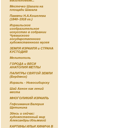
васильковым...
Местечко Шагала на
площади Шагала
Памяти Н.А.Кошелева
(1840–1918 гг.)
Израильское
изобразительное
искусство в собрании
Чувашского
государственного
художественного музея
ЗЕМЛЯ ИЗРАИЛЯ и СТРАНА
КУСТОДИЯ
Мелитополь
ГОРОДА и ВЕСИ
АНАТОЛИЯ МЕТЛЫ
ПАЛИТРЫ СВЯТОЙ ЗЕМЛИ
(Бердянск)
Израиль - Новосибирску
Шай Агнон как гений
места
МНОГОЛИКИЙ ИЗРАИЛЬ
Гефсимания Валерия
Щетинина
Здесь и сейчас:
художественный мир
Александры Ильяевой
КАРТИНЫ ИЛЬИ ХИНИЧА В