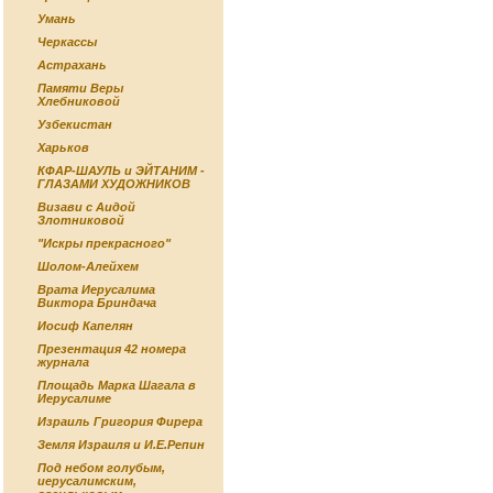
Умань
Черкассы
Астрахань
Памяти Веры
Хлебниковой
Узбекистан
Харьков
КФАР-ШАУЛЬ и ЭЙТАНИМ -
ГЛАЗАМИ ХУДОЖНИКОВ
Визави с Аидой
Злотниковой
"Искры прекрасного"
Шолом-Алейхем
Врата Иерусалима
Виктора Бриндача
Иосиф Капелян
Презентация 42 номера
журнала
Площадь Марка Шагала в
Иерусалиме
Израиль Григория Фирера
Земля Израиля и И.Е.Репин
Под небом голубым,
иерусалимским,