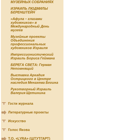
МУЗЕЙНЫХ СОБРАНИЯХ
ИЗРАИЛЬ ЛЮДМИЛЫ
БЕРЕНШТЕЙН
«Афула – глазами
художников» в
Международный День
музеев
Музейные проекты
Объединения
профессиональных
художников Израиля
Импрессионистический
Израиль Бориса Геймана
БЕРЕГА СВЕТА: Герман
Непомнящий
Выставка Аркадия
Острицкого в Центре
наследия Менахема Бегина
Рукотворный Израиль
Валерия Щетинина
Гости журнала
Литературные проекты
Искусство
Голос Якова
Т.О. «LYRA» (ШТУТГАРТ)