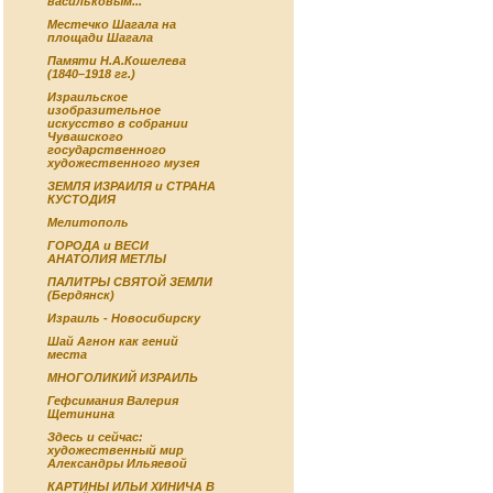
васильковым...
Местечко Шагала на
площади Шагала
Памяти Н.А.Кошелева
(1840–1918 гг.)
Израильское
изобразительное
искусство в собрании
Чувашского
государственного
художественного музея
ЗЕМЛЯ ИЗРАИЛЯ и СТРАНА
КУСТОДИЯ
Мелитополь
ГОРОДА и ВЕСИ
АНАТОЛИЯ МЕТЛЫ
ПАЛИТРЫ СВЯТОЙ ЗЕМЛИ
(Бердянск)
Израиль - Новосибирску
Шай Агнон как гений
места
МНОГОЛИКИЙ ИЗРАИЛЬ
Гефсимания Валерия
Щетинина
Здесь и сейчас:
художественный мир
Александры Ильяевой
КАРТИНЫ ИЛЬИ ХИНИЧА В