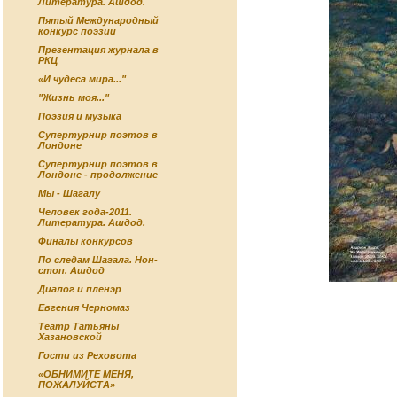
Литература. Ашдод.
Пятый Международный
конкурс поэзии
Презентация журнала в
РКЦ
«И чудеса мира..."
"Жизнь моя..."
Поэзия и музыка
Супертурнир поэтов в
Лондоне
Супертурнир поэтов в
Лондоне - продолжение
Мы - Шагалу
Человек года-2011.
Литература. Ашдод.
Финалы конкурсов
По следам Шагала. Нон-
стоп. Ашдод
Диалог и пленэр
Евгения Черномаз
Театр Татьяны
Хазановской
Гости из Реховота
«ОБНИМИТЕ МЕНЯ,
ПОЖАЛУЙСТА»