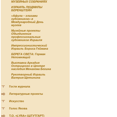
МУЗЕЙНЫХ СОБРАНИЯХ
ИЗРАИЛЬ ЛЮДМИЛЫ
БЕРЕНШТЕЙН
«Афула – глазами
художников» в
Международный День
музеев
Музейные проекты
Объединения
профессиональных
художников Израиля
Импрессионистический
Израиль Бориса Геймана
БЕРЕГА СВЕТА: Герман
Непомнящий
Выставка Аркадия
Острицкого в Центре
наследия Менахема Бегина
Рукотворный Израиль
Валерия Щетинина
Гости журнала
Литературные проекты
Искусство
Голос Якова
Т.О. «LYRA» (ШТУТГАРТ)