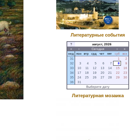
Литературные события
?
август, 2026
«
‹
Сегодня
›
»
нед
пон
втр
срд
чет
пят
суб
вск
31
1
2
32
3
4
5
6
7
8
9
33
10
11
12
13
14
15
16
34
17
18
19
20
21
22
23
35
24
25
26
27
28
29
30
36
31
Выберите дату
Литературная мозаика