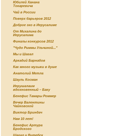
Юбилей Ханана
Токаревича
Чай в России
Поверх барьеров 2012
Доброе эхо в Иерусалиме
От Михалина до
Иерусалима
Финалы конкурсов 2012
"Чудо Риммы Ульчиной..."
Мы и Шагал
Аркадий Барнабов
Как много музыки в душе
Анатолий Метла
Шауль Косман
Иерушалаим
вдохновенный – Баку
Бенефис Тамары Роммер
Вечер Валентины
Чайковской
Виктор Бриндач
Нам 10 лет!
Бенефис Артура
Бродского
Шагал и Витебск