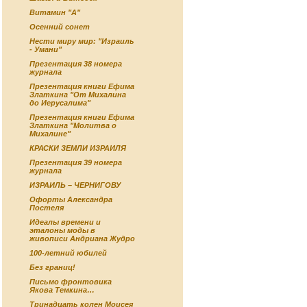
Витамин "А"
Осенний сонет
Нести миру мир: "Израиль
- Умани"
Презентация 38 номера
журнала
Презентация книги Ефима
Златкина "От Михалина
до Иерусалима"
Презентация книги Ефима
Златкина "Молитва о
Михалине"
КРАСКИ ЗЕМЛИ ИЗРАИЛЯ
Презентация 39 номера
журнала
ИЗРАИЛЬ – ЧЕРНИГОВУ
Офорты Александра
Постеля
Идеалы времени и
эталоны моды в
живописи Андриана Жудро
100-летний юбилей
Без границ!
Письмо фронтовика
Якова Темкина…
Тринадцать колен Моисея