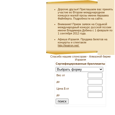
Дорогие друзья! Приглашаем вас принять
участие во Втором международном
конкурсе малой прозы имени Авраама
Файнберга. Подробности на сайте.
Внимание! Прием заявок на Седьмой
международный конкурс русской поэзии
имени Владимира Добина с 1 февраля по
1 сентября 2012 года.
Афиша Израиля. Продажа билетов на
концерты и спектакли
http://teatron.net/
Спасибо нашим спонсорам - Алмазной бирже
Израиля
Сертифицированные бриллианты
Вес от
до
Цена $ от
до