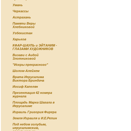
Умань
Черкассы
Астрахань
Памяти Веры
Хлебниковой
Узбекистан
Харьков
КФАР-ШАУЛЬ и ЭЙТАНИМ -
ГЛАЗАМИ ХУДОЖНИКОВ
Визави с Аидой
Злотниковой
"Искры прекрасного"
Шолом-Алейхем
Врата Иерусалима
Виктора Бриндача
Иосиф Капелян
Презентация 42 номера
журнала
Площадь Марка Шагала в
Иерусалиме
Израиль Григория Фирера
Земля Израиля и И.Е.Репин
Под небом голубым,
иерусалимским,