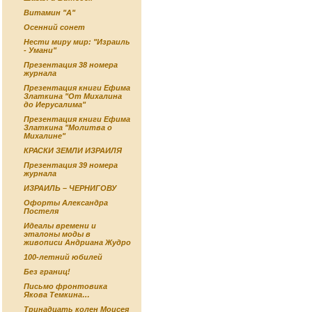
Витамин "А"
Осенний сонет
Нести миру мир: "Израиль
- Умани"
Презентация 38 номера
журнала
Презентация книги Ефима
Златкина "От Михалина
до Иерусалима"
Презентация книги Ефима
Златкина "Молитва о
Михалине"
КРАСКИ ЗЕМЛИ ИЗРАИЛЯ
Презентация 39 номера
журнала
ИЗРАИЛЬ – ЧЕРНИГОВУ
Офорты Александра
Постеля
Идеалы времени и
эталоны моды в
живописи Андриана Жудро
100-летний юбилей
Без границ!
Письмо фронтовика
Якова Темкина…
Тринадцать колен Моисея