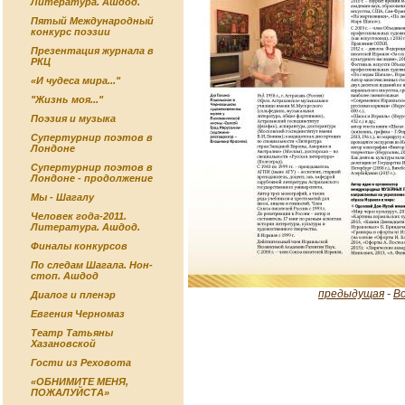
Литература. Ашдод.
Пятый Международный
конкурс поэзии
Презентация журнала в
РКЦ
«И чудеса мира..."
"Жизнь моя..."
Поэзия и музыка
Супертурнир поэтов в
Лондоне
Супертурнир поэтов в
Лондоне - продолжение
Мы - Шагалу
Человек года-2011.
Литература. Ашдод.
Финалы конкурсов
По следам Шагала. Нон-
стоп. Ашдод
предыдущая
-
В
Диалог и пленэр
Евгения Черномаз
Театр Татьяны
Хазановской
Гости из Реховота
«ОБНИМИТЕ МЕНЯ,
ПОЖАЛУЙСТА»