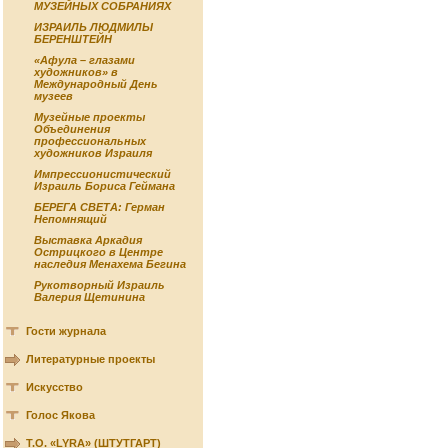
МУЗЕЙНЫХ СОБРАНИЯХ
ИЗРАИЛЬ ЛЮДМИЛЫ
БЕРЕНШТЕЙН
«Афула – глазами
художников» в
Международный День
музеев
Музейные проекты
Объединения
профессиональных
художников Израиля
Импрессионистический
Израиль Бориса Геймана
БЕРЕГА СВЕТА: Герман
Непомнящий
Выставка Аркадия
Острицкого в Центре
наследия Менахема Бегина
Рукотворный Израиль
Валерия Щетинина
Гости журнала
Литературные проекты
Искусство
Голос Якова
Т.О. «LYRA» (ШТУТГАРТ)