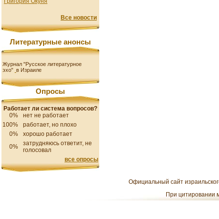
Григория Окуня
Все новости
Литературные анонсы
Журнал "Русское литературное
эхо"
в Израиле
Опросы
Работает ли система вопросов?
0%
нет не работает
100%
работает, но плохо
0%
хорошо работает
затрудняюсь ответит, не
0%
голосовал
все опросы
Официальный сайт израильского
При цитировании м