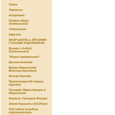
Умань
Черкассы
Астрахань
Памяти Веры
Хлебниковой
Узбекистан
Харьков
КФАР-ШАУЛЬ и ЭЙТАНИМ -
ГЛАЗАМИ ХУДОЖНИКОВ
Визави с Аидой
Злотниковой
"Искры прекрасного"
Шолом-Алейхем
Врата Иерусалима
Виктора Бриндача
Иосиф Капелян
Презентация 42 номера
журнала
Площадь Марка Шагала в
Иерусалиме
Израиль Григория Фирера
Земля Израиля и И.Е.Репин
Под небом голубым,
иерусалимским,