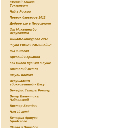
Юбилей Ханана
Токаревича
Чай в России
Поверх барьеров 2012
Доброе эхо в Иерусалиме
От Михалина до
Иерусалима
Финалы конкурсов 2012
"Чудо Риммы Ульчиной..."
Мы и Шагал
Аркадий Барнабов
Как много музыки в душе
Анатолий Метла
Шауль Косман
Иерушалаим
вдохновенный – Баку
Бенефис Тамары Роммер
Вечер Валентины
Чайковской
Виктор Бриндач
Нам 10 лет!
Бенефис Артура
Бродского
Шагал и Витебск