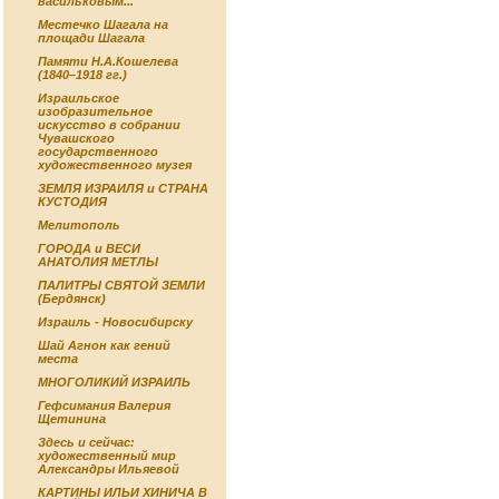
васильковым...
Местечко Шагала на
площади Шагала
Памяти Н.А.Кошелева
(1840–1918 гг.)
Израильское
изобразительное
искусство в собрании
Чувашского
государственного
художественного музея
ЗЕМЛЯ ИЗРАИЛЯ и СТРАНА
КУСТОДИЯ
Мелитополь
ГОРОДА и ВЕСИ
АНАТОЛИЯ МЕТЛЫ
ПАЛИТРЫ СВЯТОЙ ЗЕМЛИ
(Бердянск)
Израиль - Новосибирску
Шай Агнон как гений
места
МНОГОЛИКИЙ ИЗРАИЛЬ
Гефсимания Валерия
Щетинина
Здесь и сейчас:
художественный мир
Александры Ильяевой
КАРТИНЫ ИЛЬИ ХИНИЧА В