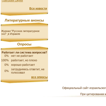
Григория Окуня
Все новости
Литературные анонсы
Журнал "Русское литературное
эхо"
в Израиле
Опросы
Работает ли система вопросов?
0%
нет не работает
100%
работает, но плохо
0%
хорошо работает
затрудняюсь ответит, не
0%
голосовал
все опросы
Официальный сайт израильского
При цитировании м