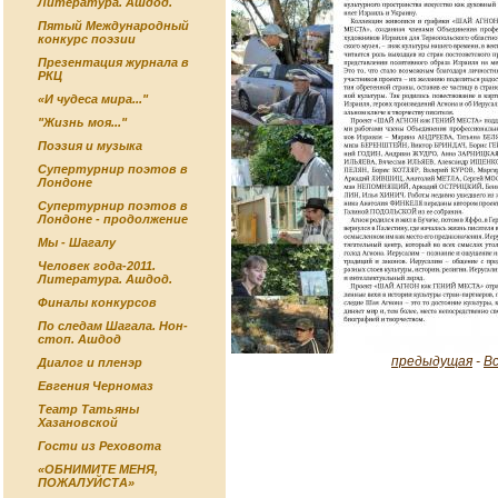
Литература. Ашдод.
Пятый Международный
конкурс поэзии
Презентация журнала в
РКЦ
«И чудеса мира..."
"Жизнь моя..."
Поэзия и музыка
Супертурнир поэтов в
Лондоне
Супертурнир поэтов в
Лондоне - продолжение
Мы - Шагалу
Человек года-2011.
Литература. Ашдод.
Финалы конкурсов
По следам Шагала. Нон-
стоп. Ашдод
предыдущая
-
В
Диалог и пленэр
Евгения Черномаз
Театр Татьяны
Хазановской
Гости из Реховота
«ОБНИМИТЕ МЕНЯ,
ПОЖАЛУЙСТА»