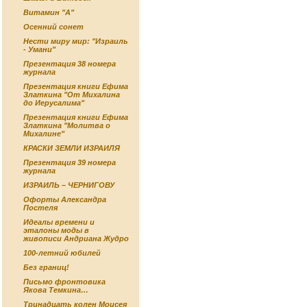
Витамин "А"
Осенний сонет
Нести миру мир: "Израиль
- Умани"
Презентация 38 номера
журнала
Презентация книги Ефима
Златкина "От Михалина
до Иерусалима"
Презентация книги Ефима
Златкина "Молитва о
Михалине"
КРАСКИ ЗЕМЛИ ИЗРАИЛЯ
Презентация 39 номера
журнала
ИЗРАИЛЬ – ЧЕРНИГОВУ
Офорты Александра
Постеля
Идеалы времени и
эталоны моды в
живописи Андриана Жудро
100-летний юбилей
Без границ!
Письмо фронтовика
Якова Темкина…
Тринадцать колен Моисея