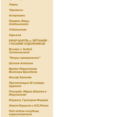
Умань
Черкассы
Астрахань
Памяти Веры
Хлебниковой
Узбекистан
Харьков
КФАР-ШАУЛЬ и ЭЙТАНИМ -
ГЛАЗАМИ ХУДОЖНИКОВ
Визави с Аидой
Злотниковой
"Искры прекрасного"
Шолом-Алейхем
Врата Иерусалима
Виктора Бриндача
Иосиф Капелян
Презентация 42 номера
журнала
Площадь Марка Шагала в
Иерусалиме
Израиль Григория Фирера
Земля Израиля и И.Е.Репин
Под небом голубым,
иерусалимским,