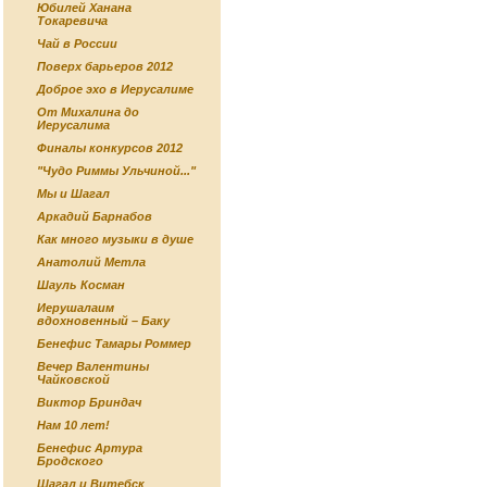
Юбилей Ханана
Токаревича
Чай в России
Поверх барьеров 2012
Доброе эхо в Иерусалиме
От Михалина до
Иерусалима
Финалы конкурсов 2012
"Чудо Риммы Ульчиной..."
Мы и Шагал
Аркадий Барнабов
Как много музыки в душе
Анатолий Метла
Шауль Косман
Иерушалаим
вдохновенный – Баку
Бенефис Тамары Роммер
Вечер Валентины
Чайковской
Виктор Бриндач
Нам 10 лет!
Бенефис Артура
Бродского
Шагал и Витебск