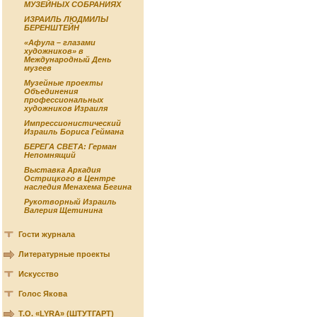
МУЗЕЙНЫХ СОБРАНИЯХ
ИЗРАИЛЬ ЛЮДМИЛЫ
БЕРЕНШТЕЙН
«Афула – глазами
художников» в
Международный День
музеев
Музейные проекты
Объединения
профессиональных
художников Израиля
Импрессионистический
Израиль Бориса Геймана
БЕРЕГА СВЕТА: Герман
Непомнящий
Выставка Аркадия
Острицкого в Центре
наследия Менахема Бегина
Рукотворный Израиль
Валерия Щетинина
Гости журнала
Литературные проекты
Искусство
Голос Якова
Т.О. «LYRA» (ШТУТГАРТ)