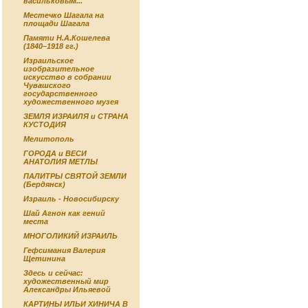
васильковым...
Местечко Шагала на
площади Шагала
Памяти Н.А.Кошелева
(1840–1918 гг.)
Израильское
изобразительное
искусство в собрании
Чувашского
государственного
художественного музея
ЗЕМЛЯ ИЗРАИЛЯ и СТРАНА
КУСТОДИЯ
Мелитополь
ГОРОДА и ВЕСИ
АНАТОЛИЯ МЕТЛЫ
ПАЛИТРЫ СВЯТОЙ ЗЕМЛИ
(Бердянск)
Израиль - Новосибирску
Шай Агнон как гений
места
МНОГОЛИКИЙ ИЗРАИЛЬ
Гефсимания Валерия
Щетинина
Здесь и сейчас:
художественный мир
Александры Ильяевой
КАРТИНЫ ИЛЬИ ХИНИЧА В