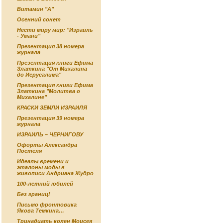
Витамин "А"
Осенний сонет
Нести миру мир: "Израиль
- Умани"
Презентация 38 номера
журнала
Презентация книги Ефима
Златкина "От Михалина
до Иерусалима"
Презентация книги Ефима
Златкина "Молитва о
Михалине"
КРАСКИ ЗЕМЛИ ИЗРАИЛЯ
Презентация 39 номера
журнала
ИЗРАИЛЬ – ЧЕРНИГОВУ
Офорты Александра
Постеля
Идеалы времени и
эталоны моды в
живописи Андриана Жудро
100-летний юбилей
Без границ!
Письмо фронтовика
Якова Темкина…
Тринадцать колен Моисея