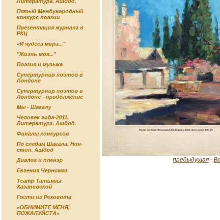
Литература. Ашдод.
Пятый Международный
конкурс поэзии
Презентация журнала в
РКЦ
«И чудеса мира..."
"Жизнь моя..."
Поэзия и музыка
Супертурнир поэтов в
Лондоне
Супертурнир поэтов в
Лондоне - продолжение
Мы - Шагалу
Человек года-2011.
Литература. Ашдод.
Финалы конкурсов
По следам Шагала. Нон-
стоп. Ашдод
предыдущая
-
В
Диалог и пленэр
Евгения Черномаз
Театр Татьяны
Хазановской
Гости из Реховота
«ОБНИМИТЕ МЕНЯ,
ПОЖАЛУЙСТА»