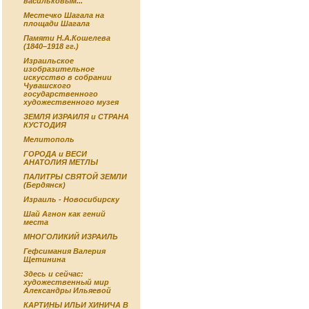
васильковым...
Местечко Шагала на
площади Шагала
Памяти Н.А.Кошелева
(1840–1918 гг.)
Израильское
изобразительное
искусство в собрании
Чувашского
государственного
художественного музея
ЗЕМЛЯ ИЗРАИЛЯ и СТРАНА
КУСТОДИЯ
Мелитополь
ГОРОДА и ВЕСИ
АНАТОЛИЯ МЕТЛЫ
ПАЛИТРЫ СВЯТОЙ ЗЕМЛИ
(Бердянск)
Израиль - Новосибирску
Шай Агнон как гений
места
МНОГОЛИКИЙ ИЗРАИЛЬ
Гефсимания Валерия
Щетинина
Здесь и сейчас:
художественный мир
Александры Ильяевой
КАРТИНЫ ИЛЬИ ХИНИЧА В