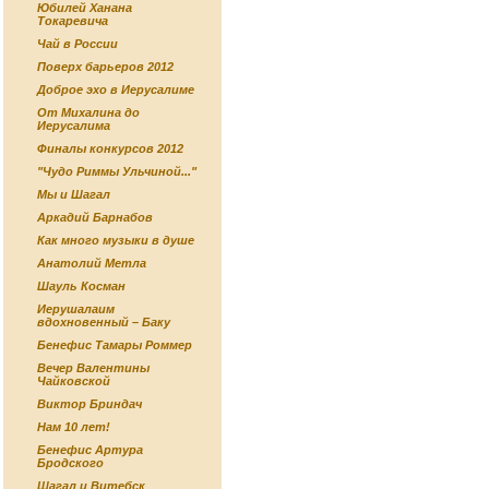
Юбилей Ханана
Токаревича
Чай в России
Поверх барьеров 2012
Доброе эхо в Иерусалиме
От Михалина до
Иерусалима
Финалы конкурсов 2012
"Чудо Риммы Ульчиной..."
Мы и Шагал
Аркадий Барнабов
Как много музыки в душе
Анатолий Метла
Шауль Косман
Иерушалаим
вдохновенный – Баку
Бенефис Тамары Роммер
Вечер Валентины
Чайковской
Виктор Бриндач
Нам 10 лет!
Бенефис Артура
Бродского
Шагал и Витебск