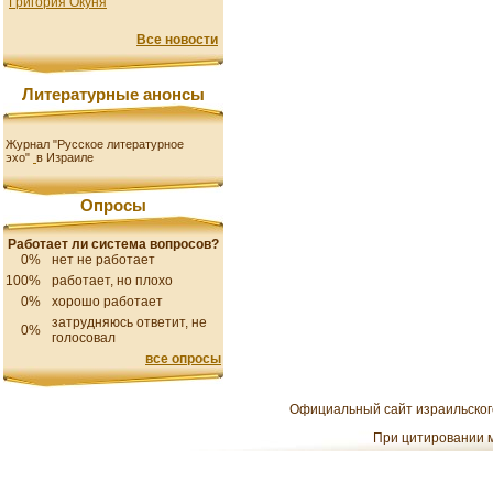
Григория Окуня
Все новости
Литературные анонсы
Журнал "Русское литературное
эхо"
в Израиле
Опросы
Работает ли система вопросов?
0%
нет не работает
100%
работает, но плохо
0%
хорошо работает
затрудняюсь ответит, не
0%
голосовал
все опросы
Официальный сайт израильского
При цитировании м