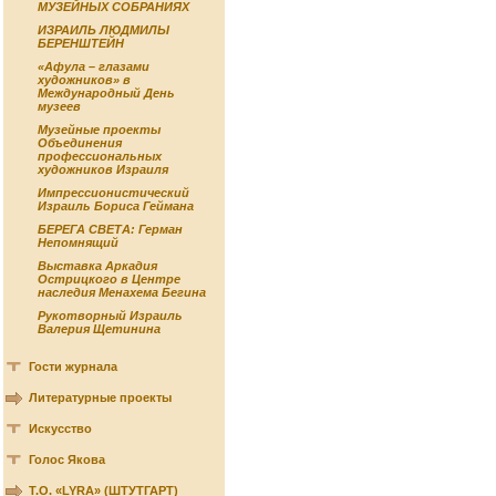
МУЗЕЙНЫХ СОБРАНИЯХ
ИЗРАИЛЬ ЛЮДМИЛЫ
БЕРЕНШТЕЙН
«Афула – глазами
художников» в
Международный День
музеев
Музейные проекты
Объединения
профессиональных
художников Израиля
Импрессионистический
Израиль Бориса Геймана
БЕРЕГА СВЕТА: Герман
Непомнящий
Выставка Аркадия
Острицкого в Центре
наследия Менахема Бегина
Рукотворный Израиль
Валерия Щетинина
Гости журнала
Литературные проекты
Искусство
Голос Якова
Т.О. «LYRA» (ШТУТГАРТ)