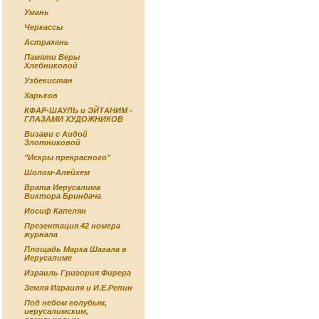
Умань
Черкассы
Астрахань
Памяти Веры
Хлебниковой
Узбекистан
Харьков
КФАР-ШАУЛЬ и ЭЙТАНИМ -
ГЛАЗАМИ ХУДОЖНИКОВ
Визави с Аидой
Злотниковой
"Искры прекрасного"
Шолом-Алейхем
Врата Иерусалима
Виктора Бриндача
Иосиф Капелян
Презентация 42 номера
журнала
Площадь Марка Шагала в
Иерусалиме
Израиль Григория Фирера
Земля Израиля и И.Е.Репин
Под небом голубым,
иерусалимским,