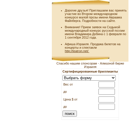
Дорогие друзья! Приглашаем вас принять
участие во Втором международном
конкурсе малой прозы имени Авраама
Файнберга. Подробности на сайте.
Внимание! Прием заявок на Седьмой
международный конкурс русской поэзии
имени Владимира Добина с 1 февраля по
1 сентября 2012 года.
Афиша Израиля. Продажа билетов на
концерты и спектакли
http://teatron.net/
Спасибо нашим спонсорам - Алмазной бирже
Израиля
Сертифицированные бриллианты
Вес от
до
Цена $ от
до