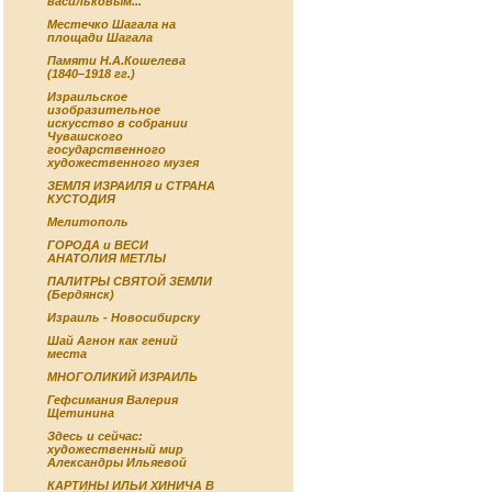
васильковым...
Местечко Шагала на
площади Шагала
Памяти Н.А.Кошелева
(1840–1918 гг.)
Израильское
изобразительное
искусство в собрании
Чувашского
государственного
художественного музея
ЗЕМЛЯ ИЗРАИЛЯ и СТРАНА
КУСТОДИЯ
Мелитополь
ГОРОДА и ВЕСИ
АНАТОЛИЯ МЕТЛЫ
ПАЛИТРЫ СВЯТОЙ ЗЕМЛИ
(Бердянск)
Израиль - Новосибирску
Шай Агнон как гений
места
МНОГОЛИКИЙ ИЗРАИЛЬ
Гефсимания Валерия
Щетинина
Здесь и сейчас:
художественный мир
Александры Ильяевой
КАРТИНЫ ИЛЬИ ХИНИЧА В