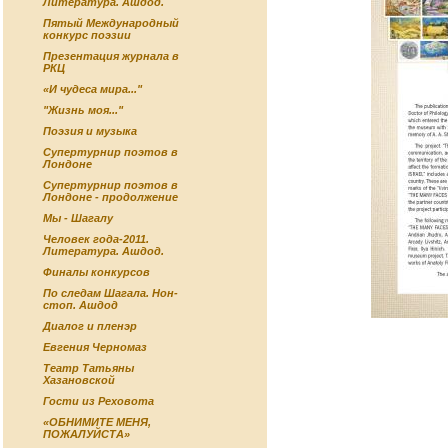
Литература. Ашдод.
Пятый Международный
конкурс поэзии
Презентация журнала в
РКЦ
«И чудеса мира..."
"Жизнь моя..."
Поэзия и музыка
Супертурнир поэтов в
Лондоне
Супертурнир поэтов в
Лондоне - продолжение
Мы - Шагалу
Человек года-2011.
Литература. Ашдод.
Финалы конкурсов
По следам Шагала. Нон-
стоп. Ашдод
Диалог и пленэр
Евгения Черномаз
Театр Татьяны
Хазановской
Гости из Реховота
«ОБНИМИТЕ МЕНЯ,
ПОЖАЛУЙСТА»