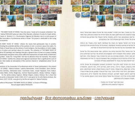
предыдущая
-
Все фотографии альбома
-
следующая