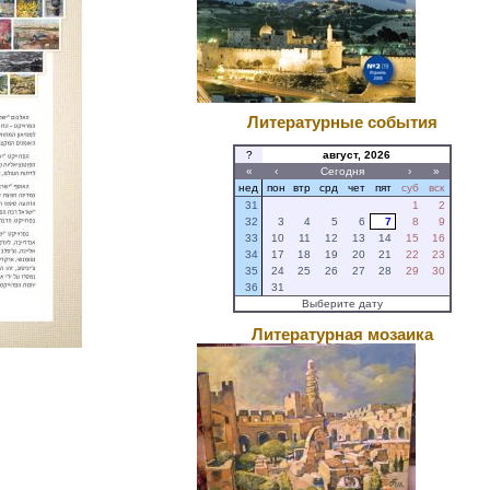
Литературные события
?
август, 2026
«
‹
Сегодня
›
»
нед
пон
втр
срд
чет
пят
суб
вск
31
1
2
32
3
4
5
6
7
8
9
33
10
11
12
13
14
15
16
34
17
18
19
20
21
22
23
35
24
25
26
27
28
29
30
36
31
Выберите дату
Литературная мозаика