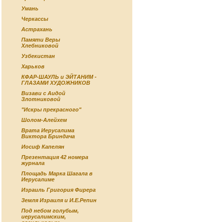
Умань
Черкассы
Астрахань
Памяти Веры
Хлебниковой
Узбекистан
Харьков
КФАР-ШАУЛЬ и ЭЙТАНИМ -
ГЛАЗАМИ ХУДОЖНИКОВ
Визави с Аидой
Злотниковой
"Искры прекрасного"
Шолом-Алейхем
Врата Иерусалима
Виктора Бриндача
Иосиф Капелян
Презентация 42 номера
журнала
Площадь Марка Шагала в
Иерусалиме
Израиль Григория Фирера
Земля Израиля и И.Е.Репин
Под небом голубым,
иерусалимским,