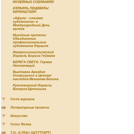
МУЗЕЙНЫХ СОБРАНИЯХ
ИЗРАИЛЬ ЛЮДМИЛЫ
БЕРЕНШТЕЙН
«Афула – глазами
художников» в
Международный День
музеев
Музейные проекты
Объединения
профессиональных
художников Израиля
Импрессионистический
Израиль Бориса Геймана
БЕРЕГА СВЕТА: Герман
Непомнящий
Выставка Аркадия
Острицкого в Центре
наследия Менахема Бегина
Рукотворный Израиль
Валерия Щетинина
Гости журнала
Литературные проекты
Искусство
Голос Якова
Т.О. «LYRA» (ШТУТГАРТ)