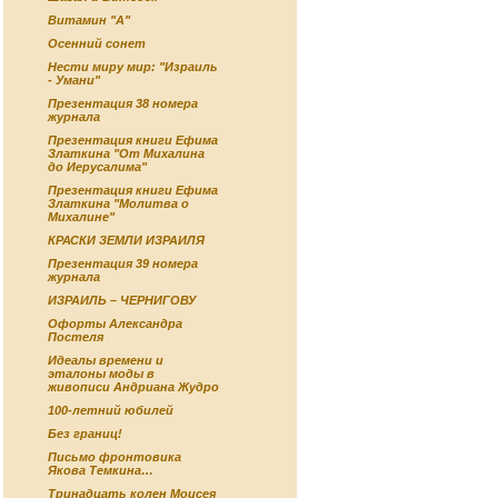
Витамин "А"
Осенний сонет
Нести миру мир: "Израиль
- Умани"
Презентация 38 номера
журнала
Презентация книги Ефима
Златкина "От Михалина
до Иерусалима"
Презентация книги Ефима
Златкина "Молитва о
Михалине"
КРАСКИ ЗЕМЛИ ИЗРАИЛЯ
Презентация 39 номера
журнала
ИЗРАИЛЬ – ЧЕРНИГОВУ
Офорты Александра
Постеля
Идеалы времени и
эталоны моды в
живописи Андриана Жудро
100-летний юбилей
Без границ!
Письмо фронтовика
Якова Темкина…
Тринадцать колен Моисея