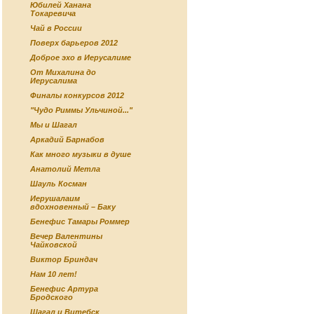
Юбилей Ханана
Токаревича
Чай в России
Поверх барьеров 2012
Доброе эхо в Иерусалиме
От Михалина до
Иерусалима
Финалы конкурсов 2012
"Чудо Риммы Ульчиной..."
Мы и Шагал
Аркадий Барнабов
Как много музыки в душе
Анатолий Метла
Шауль Косман
Иерушалаим
вдохновенный – Баку
Бенефис Тамары Роммер
Вечер Валентины
Чайковской
Виктор Бриндач
Нам 10 лет!
Бенефис Артура
Бродского
Шагал и Витебск