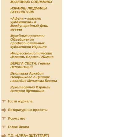
МУЗЕЙНЫХ СОБРАНИЯХ
ИЗРАИЛЬ ЛЮДМИЛЫ
БЕРЕНШТЕЙН
«Афула – глазами
художников» в
Международный День
музеев
Музейные проекты
Объединения
профессиональных
художников Израиля
Импрессионистический
Израиль Бориса Геймана
БЕРЕГА СВЕТА: Герман
Непомнящий
Выставка Аркадия
Острицкого в Центре
наследия Менахема Бегина
Рукотворный Израиль
Валерия Щетинина
Гости журнала
Литературные проекты
Искусство
Голос Якова
Т.О. «LYRA» (ШТУТГАРТ)