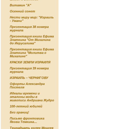
Витамин "А"
Осенний сонет
Нести миру мир: "Израиль
- Умани"
Презентация 38 номера
журнала
Презентация книги Ефима
Златкина "От Михалина
до Иерусалима"
Презентация книги Ефима
Златкина "Молитва о
Михалине"
КРАСКИ ЗЕМЛИ ИЗРАИЛЯ
Презентация 39 номера
журнала
ИЗРАИЛЬ – ЧЕРНИГОВУ
Офорты Александра
Постеля
Идеалы времени и
эталоны моды в
живописи Андриана Жудро
100-летний юбилей
Без границ!
Письмо фронтовика
Якова Темкина…
Тринадцать колен Моисея