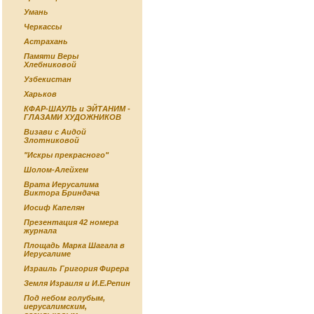
Умань
Черкассы
Астрахань
Памяти Веры
Хлебниковой
Узбекистан
Харьков
КФАР-ШАУЛЬ и ЭЙТАНИМ -
ГЛАЗАМИ ХУДОЖНИКОВ
Визави с Аидой
Злотниковой
"Искры прекрасного"
Шолом-Алейхем
Врата Иерусалима
Виктора Бриндача
Иосиф Капелян
Презентация 42 номера
журнала
Площадь Марка Шагала в
Иерусалиме
Израиль Григория Фирера
Земля Израиля и И.Е.Репин
Под небом голубым,
иерусалимским,