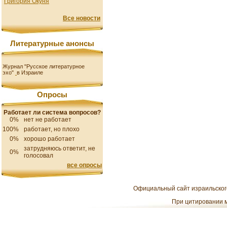
Григория Окуня
Все новости
Литературные анонсы
Журнал "Русское литературное
эхо"
в Израиле
Опросы
Работает ли система вопросов?
0%
нет не работает
100%
работает, но плохо
0%
хорошо работает
затрудняюсь ответит, не
0%
голосовал
все опросы
Официальный сайт израильского
При цитировании м