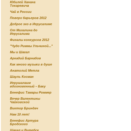
Юбилей Ханана
Токаревича
Чай в России
Поверх барьеров 2012
Доброе эхо в Иерусалиме
От Михалина до
Иерусалима
Финалы конкурсов 2012
"Чудо Риммы Ульчиной..."
Мы и Шагал
Аркадий Барнабов
Как много музыки в душе
Анатолий Метла
Шауль Косман
Иерушалаим
вдохновенный – Баку
Бенефис Тамары Роммер
Вечер Валентины
Чайковской
Виктор Бриндач
Нам 10 лет!
Бенефис Артура
Бродского
Шагал и Витебск