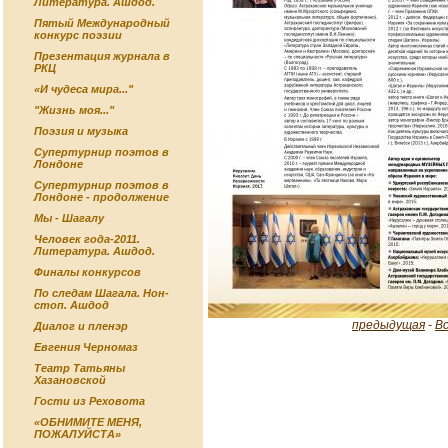
Литература. Ашдод.
Пятый Международный
конкурс поэзии
Презентация журнала в
РКЦ
«И чудеса мира..."
"Жизнь моя..."
Поэзия и музыка
Супертурнир поэтов в
Лондоне
Супертурнир поэтов в
Лондоне - продолжение
Мы - Шагалу
Человек года-2011.
Литература. Ашдод.
Финалы конкурсов
По следам Шагала. Нон-
стоп. Ашдод
предыдущая
-
В
Диалог и пленэр
Евгения Черномаз
Театр Татьяны
Хазановской
Гости из Реховота
«ОБНИМИТЕ МЕНЯ,
ПОЖАЛУЙСТА»