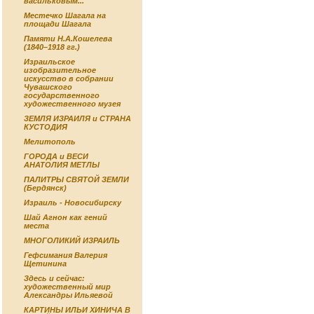
васильковым...
Местечко Шагала на
площади Шагала
Памяти Н.А.Кошелева
(1840–1918 гг.)
Израильское
изобразительное
искусство в собрании
Чувашского
государственного
художественного музея
ЗЕМЛЯ ИЗРАИЛЯ и СТРАНА
КУСТОДИЯ
Мелитополь
ГОРОДА и ВЕСИ
АНАТОЛИЯ МЕТЛЫ
ПАЛИТРЫ СВЯТОЙ ЗЕМЛИ
(Бердянск)
Израиль - Новосибирску
Шай Агнон как гений
места
МНОГОЛИКИЙ ИЗРАИЛЬ
Гефсимания Валерия
Щетинина
Здесь и сейчас:
художественный мир
Александры Ильяевой
КАРТИНЫ ИЛЬИ ХИНИЧА В