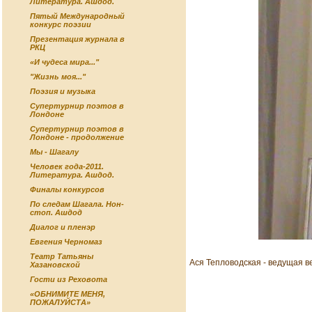
Литература. Ашдод.
Пятый Международный
конкурс поэзии
Презентация журнала в
РКЦ
«И чудеса мира..."
"Жизнь моя..."
Поэзия и музыка
Супертурнир поэтов в
Лондоне
Супертурнир поэтов в
Лондоне - продолжение
Мы - Шагалу
Человек года-2011.
Литература. Ашдод.
Финалы конкурсов
По следам Шагала. Нон-
стоп. Ашдод
Диалог и пленэр
Евгения Черномаз
Театр Татьяны
Ася Тепловодская - ведущая 
Хазановской
Гости из Реховота
«ОБНИМИТЕ МЕНЯ,
ПОЖАЛУЙСТА»