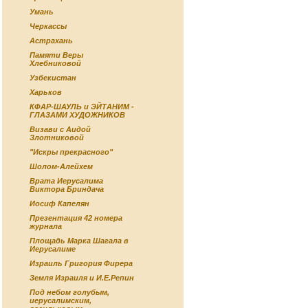
Умань
Черкассы
Астрахань
Памяти Веры
Хлебниковой
Узбекистан
Харьков
КФАР-ШАУЛЬ и ЭЙТАНИМ -
ГЛАЗАМИ ХУДОЖНИКОВ
Визави с Аидой
Злотниковой
"Искры прекрасного"
Шолом-Алейхем
Врата Иерусалима
Виктора Бриндача
Иосиф Капелян
Презентация 42 номера
журнала
Площадь Марка Шагала в
Иерусалиме
Израиль Григория Фирера
Земля Израиля и И.Е.Репин
Под небом голубым,
иерусалимским,