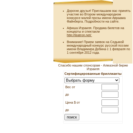
Дорогие друзья! Приглашаем вас принять
участие во Втором международном
конкурсе малой прозы имени Авраама
Файнберга. Подробности на сайте.
Афиша Израиля. Продажа билетов на
концерты и спектакли
http://teatron.net/
Внимание! Прием заявок на Седьмой
международный конкурс русской поэзии
имени Владимира Добина с 1 февраля по
1 сентября 2012 года.
Спасибо нашим спонсорам - Алмазной бирже
Израиля
Сертифицированные бриллианты
Вес от
до
Цена $ от
до