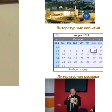
Литературные события
?
август, 2026
«
‹
Сегодня
›
»
нед
пон
втр
срд
чет
пят
суб
вск
31
1
2
32
3
4
5
6
7
8
9
33
10
11
12
13
14
15
16
34
17
18
19
20
21
22
23
35
24
25
26
27
28
29
30
36
31
Выберите дату
Литературная мозаика