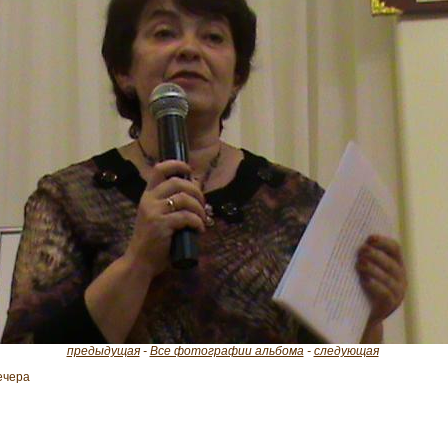
предыдущая
-
Все фотографии альбома
-
следующая
вечера