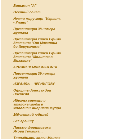
Витамин "А"
Осенний сонет
Нести миру мир: "Израиль
- Умани"
Презентация 38 номера
журнала
Презентация книги Ефима
Златкина "От Михалина
до Иерусалима"
Презентация книги Ефима
Златкина "Молитва о
Михалине"
КРАСКИ ЗЕМЛИ ИЗРАИЛЯ
Презентация 39 номера
журнала
ИЗРАИЛЬ – ЧЕРНИГОВУ
Офорты Александра
Постеля
Идеалы времени и
эталоны моды в
живописи Андриана Жудро
100-летний юбилей
Без границ!
Письмо фронтовика
Якова Темкина…
Тринадцать колен Моисея