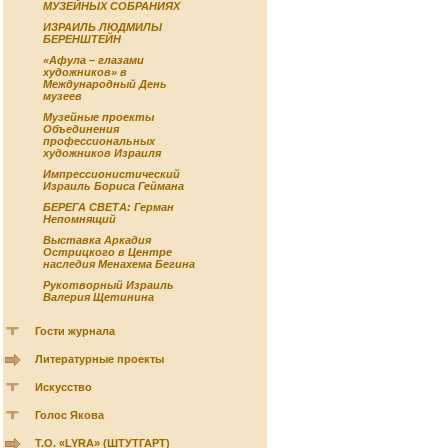
МУЗЕЙНЫХ СОБРАНИЯХ
ИЗРАИЛЬ ЛЮДМИЛЫ
БЕРЕНШТЕЙН
«Афула – глазами
художников» в
Международный День
музеев
Музейные проекты
Объединения
профессиональных
художников Израиля
Импрессионистический
Израиль Бориса Геймана
БЕРЕГА СВЕТА: Герман
Непомнящий
Выставка Аркадия
Острицкого в Центре
наследия Менахема Бегина
Рукотворный Израиль
Валерия Щетинина
Гости журнала
Литературные проекты
Искусство
Голос Якова
Т.О. «LYRA» (ШТУТГАРТ)