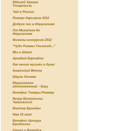
Юбилей Ханана
Токаревича
Чай в России
Поверх барьеров 2012
Доброе эхо в Иерусалиме
От Михалина до
Иерусалима
Финалы конкурсов 2012
"Чудо Риммы Ульчиной..."
Мы и Шагал
Аркадий Барнабов
Как много музыки в душе
Анатолий Метла
Шауль Косман
Иерушалаим
вдохновенный – Баку
Бенефис Тамары Роммер
Вечер Валентины
Чайковской
Виктор Бриндач
Нам 10 лет!
Бенефис Артура
Бродского
Шагал и Витебск