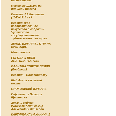
васильковым...
Местечко Шагала на
площади Шагала
Памяти Н.А.Кошелева
(1840–1918 гг.)
Израильское
изобразительное
искусство в собрании
Чувашского
государственного
художественного музея
ЗЕМЛЯ ИЗРАИЛЯ и СТРАНА
КУСТОДИЯ
Мелитополь
ГОРОДА и ВЕСИ
АНАТОЛИЯ МЕТЛЫ
ПАЛИТРЫ СВЯТОЙ ЗЕМЛИ
(Бердянск)
Израиль - Новосибирску
Шай Агнон как гений
места
МНОГОЛИКИЙ ИЗРАИЛЬ
Гефсимания Валерия
Щетинина
Здесь и сейчас:
художественный мир
Александры Ильяевой
КАРТИНЫ ИЛЬИ ХИНИЧА В