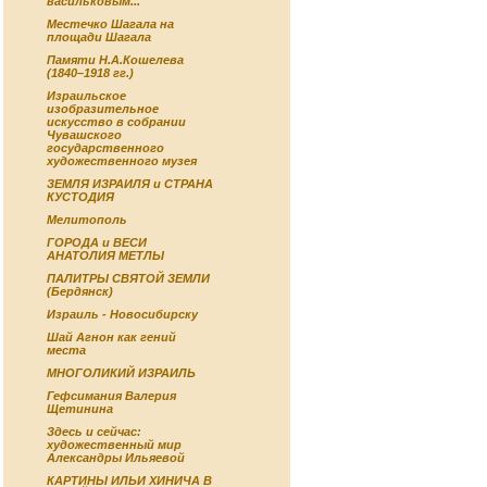
васильковым...
Местечко Шагала на
площади Шагала
Памяти Н.А.Кошелева
(1840–1918 гг.)
Израильское
изобразительное
искусство в собрании
Чувашского
государственного
художественного музея
ЗЕМЛЯ ИЗРАИЛЯ и СТРАНА
КУСТОДИЯ
Мелитополь
ГОРОДА и ВЕСИ
АНАТОЛИЯ МЕТЛЫ
ПАЛИТРЫ СВЯТОЙ ЗЕМЛИ
(Бердянск)
Израиль - Новосибирску
Шай Агнон как гений
места
МНОГОЛИКИЙ ИЗРАИЛЬ
Гефсимания Валерия
Щетинина
Здесь и сейчас:
художественный мир
Александры Ильяевой
КАРТИНЫ ИЛЬИ ХИНИЧА В