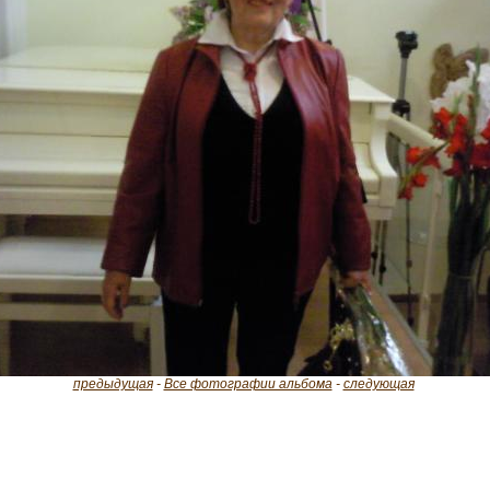
предыдущая
-
Все фотографии альбома
-
следующая