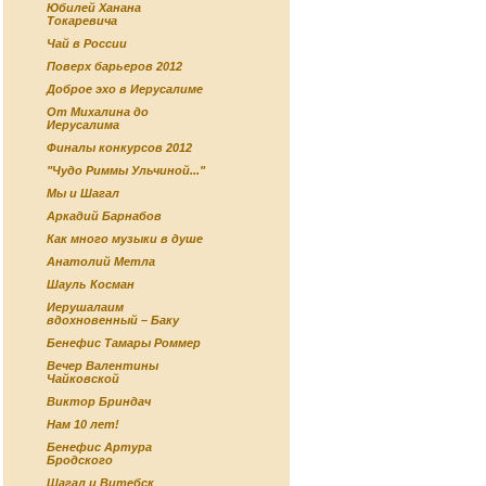
Юбилей Ханана
Токаревича
Чай в России
Поверх барьеров 2012
Доброе эхо в Иерусалиме
От Михалина до
Иерусалима
Финалы конкурсов 2012
"Чудо Риммы Ульчиной..."
Мы и Шагал
Аркадий Барнабов
Как много музыки в душе
Анатолий Метла
Шауль Косман
Иерушалаим
вдохновенный – Баку
Бенефис Тамары Роммер
Вечер Валентины
Чайковской
Виктор Бриндач
Нам 10 лет!
Бенефис Артура
Бродского
Шагал и Витебск