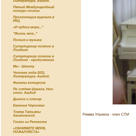
Литература. Ашдод.
Пятый Международный
конкурс поэзии
Презентация журнала в
РКЦ
«И чудеса мира..."
"Жизнь моя..."
Поэзия и музыка
Супертурнир поэтов в
Лондоне
Супертурнир поэтов в
Лондоне - продолжение
Мы - Шагалу
Человек года-2011.
Литература. Ашдод.
Финалы конкурсов
По следам Шагала. Нон-
стоп. Ашдод
Диалог и пленэр
Евгения Черномаз
Театр Татьяны
Римма Ульчина - член СПИ
Хазановской
Гости из Реховота
«ОБНИМИТЕ МЕНЯ,
ПОЖАЛУЙСТА»