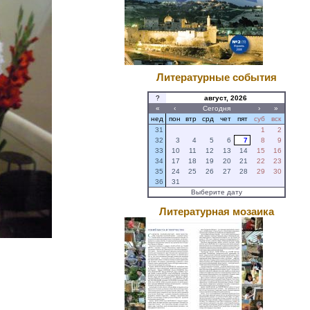
Литературные события
?
август, 2026
«
‹
Сегодня
›
»
нед
пон
втр
срд
чет
пят
суб
вск
31
1
2
32
3
4
5
6
7
8
9
33
10
11
12
13
14
15
16
34
17
18
19
20
21
22
23
35
24
25
26
27
28
29
30
36
31
Выберите дату
Литературная мозаика