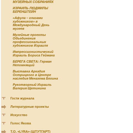
МУЗЕЙНЫХ СОБРАНИЯХ
ИЗРАИЛЬ ЛЮДМИЛЫ
БЕРЕНШТЕЙН
«Афула – глазами
художников» в
Международный День
музеев
Музейные проекты
Объединения
профессиональных
художников Израиля
Импрессионистический
Израиль Бориса Геймана
БЕРЕГА СВЕТА: Герман
Непомнящий
Выставка Аркадия
Острицкого в Центре
наследия Менахема Бегина
Рукотворный Израиль
Валерия Щетинина
Гости журнала
Литературные проекты
Искусство
Голос Якова
Т.О. «LYRA» (ШТУТГАРТ)