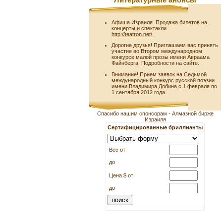
Литературные анонсы
Афиша Израиля. Продажа билетов на
концерты и спектакли
http://teatron.net/
Дорогие друзья! Приглашаем вас принять
участие во Втором международном
конкурсе малой прозы имени Авраама
Файнберга. Подробности на сайте.
Внимание! Прием заявок на Седьмой
международный конкурс русской поэзии
имени Владимира Добина с 1 февраля по
1 сентября 2012 года.
Спасибо нашим спонсорам - Алмазной бирже
Израиля
Сертифицированные бриллианты
Вес от
до
Цена $ от
до