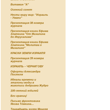
Витамин "А"
Осенний сонет
Нести миру мир: "Израиль
- Умани"
Презентация 38 номера
журнала
Презентация книги Ефима
Златкина "От Михалина
до Иерусалима"
Презентация книги Ефима
Златкина "Молитва о
Михалине"
КРАСКИ ЗЕМЛИ ИЗРАИЛЯ
Презентация 39 номера
журнала
ИЗРАИЛЬ – ЧЕРНИГОВУ
Офорты Александра
Постеля
Идеалы времени и
эталоны моды в
живописи Андриана Жудро
100-летний юбилей
Без границ!
Письмо фронтовика
Якова Темкина…
Тринадцать колен Моисея