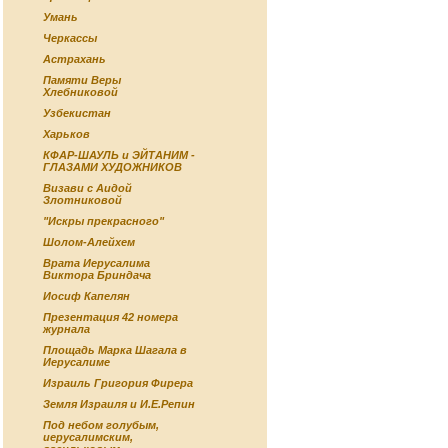
Умань
Черкассы
Астрахань
Памяти Веры
Хлебниковой
Узбекистан
Харьков
КФАР-ШАУЛЬ и ЭЙТАНИМ -
ГЛАЗАМИ ХУДОЖНИКОВ
Визави с Аидой
Злотниковой
"Искры прекрасного"
Шолом-Алейхем
Врата Иерусалима
Виктора Бриндача
Иосиф Капелян
Презентация 42 номера
журнала
Площадь Марка Шагала в
Иерусалиме
Израиль Григория Фирера
Земля Израиля и И.Е.Репин
Под небом голубым,
иерусалимским,