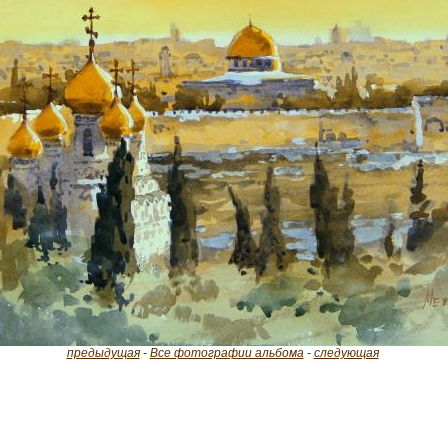
предыдущая
-
Все фотографии альбома
-
следующая