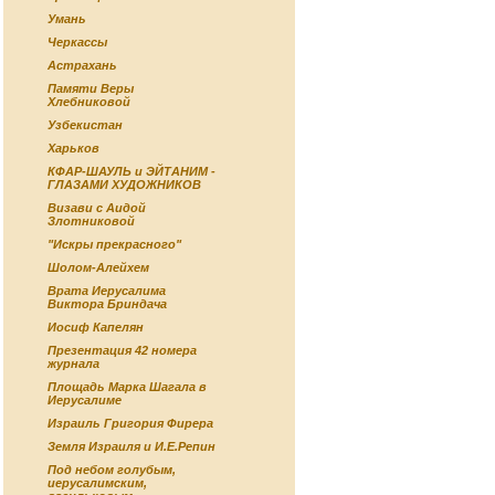
Умань
Черкассы
Астрахань
Памяти Веры
Хлебниковой
Узбекистан
Харьков
КФАР-ШАУЛЬ и ЭЙТАНИМ -
ГЛАЗАМИ ХУДОЖНИКОВ
Визави с Аидой
Злотниковой
"Искры прекрасного"
Шолом-Алейхем
Врата Иерусалима
Виктора Бриндача
Иосиф Капелян
Презентация 42 номера
журнала
Площадь Марка Шагала в
Иерусалиме
Израиль Григория Фирера
Земля Израиля и И.Е.Репин
Под небом голубым,
иерусалимским,