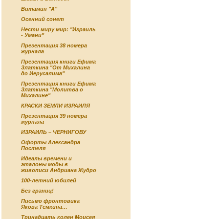
Витамин "А"
Осенний сонет
Нести миру мир: "Израиль
- Умани"
Презентация 38 номера
журнала
Презентация книги Ефима
Златкина "От Михалина
до Иерусалима"
Презентация книги Ефима
Златкина "Молитва о
Михалине"
КРАСКИ ЗЕМЛИ ИЗРАИЛЯ
Презентация 39 номера
журнала
ИЗРАИЛЬ – ЧЕРНИГОВУ
Офорты Александра
Постеля
Идеалы времени и
эталоны моды в
живописи Андриана Жудро
100-летний юбилей
Без границ!
Письмо фронтовика
Якова Темкина…
Тринадцать колен Моисея