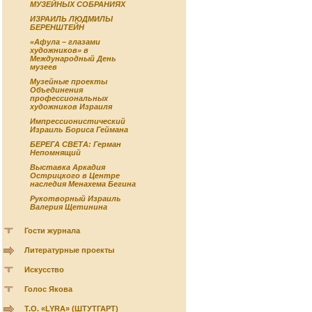
МУЗЕЙНЫХ СОБРАНИЯХ
ИЗРАИЛЬ ЛЮДМИЛЫ
БЕРЕНШТЕЙН
«Афула – глазами
художников» в
Международный День
музеев
Музейные проекты
Объединения
профессиональных
художников Израиля
Импрессионистический
Израиль Бориса Геймана
БЕРЕГА СВЕТА: Герман
Непомнящий
Выставка Аркадия
Острицкого в Центре
наследия Менахема Бегина
Рукотворный Израиль
Валерия Щетинина
Гости журнала
Литературные проекты
Искусство
Голос Якова
Т.О. «LYRA» (ШТУТГАРТ)