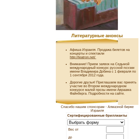
Литературные анонсы
Афиша Израиля. Продажа билетов на
концерты и спектакли
http://teatron.net/
Внимание! Прием заявок на Седьмой
международный конкурс русской поэзии
имени Владимира Добина с 1 февраля по
1 сентября 2012 года.
Дорогие друзья! Приглашаем вас принять
участие во Втором международном
конкурсе малой прозы имени Авраама
Файнберга. Подробности на сайте.
Спасибо нашим спонсорам - Алмазной бирже
Израиля
Сертифицированные бриллианты
Вес от
до