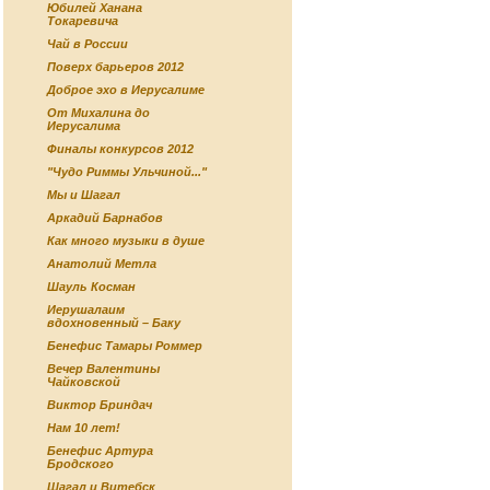
Юбилей Ханана
Токаревича
Чай в России
Поверх барьеров 2012
Доброе эхо в Иерусалиме
От Михалина до
Иерусалима
Финалы конкурсов 2012
"Чудо Риммы Ульчиной..."
Мы и Шагал
Аркадий Барнабов
Как много музыки в душе
Анатолий Метла
Шауль Косман
Иерушалаим
вдохновенный – Баку
Бенефис Тамары Роммер
Вечер Валентины
Чайковской
Виктор Бриндач
Нам 10 лет!
Бенефис Артура
Бродского
Шагал и Витебск