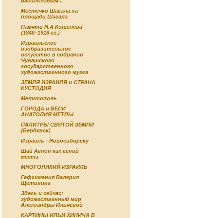
васильковым...
Местечко Шагала на
площади Шагала
Памяти Н.А.Кошелева
(1840–1918 гг.)
Израильское
изобразительное
искусство в собрании
Чувашского
государственного
художественного музея
ЗЕМЛЯ ИЗРАИЛЯ и СТРАНА
КУСТОДИЯ
Мелитополь
ГОРОДА и ВЕСИ
АНАТОЛИЯ МЕТЛЫ
ПАЛИТРЫ СВЯТОЙ ЗЕМЛИ
(Бердянск)
Израиль - Новосибирску
Шай Агнон как гений
места
МНОГОЛИКИЙ ИЗРАИЛЬ
Гефсимания Валерия
Щетинина
Здесь и сейчас:
художественный мир
Александры Ильяевой
КАРТИНЫ ИЛЬИ ХИНИЧА В