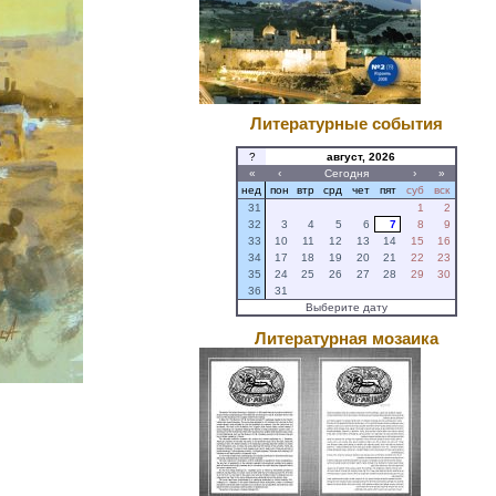
Литературные события
?
август, 2026
«
‹
Сегодня
›
»
нед
пон
втр
срд
чет
пят
суб
вск
31
1
2
32
3
4
5
6
7
8
9
33
10
11
12
13
14
15
16
34
17
18
19
20
21
22
23
35
24
25
26
27
28
29
30
36
31
Выберите дату
Литературная мозаика