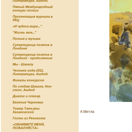
Литература. Ашдод.
Пятый Международный
конкурс поэзии
Презентация журнала в
РКЦ
«И чудеса мира..."
"Жизнь моя..."
Поэзия и музыка
Супертурнир поэтов в
Лондоне
Супертурнир поэтов в
Лондоне - продолжение
Мы - Шагалу
Человек года-2011.
Литература. Ашдод.
Финалы конкурсов
По следам Шагала. Нон-
стоп. Ашдод
Диалог и пленэр
Евгения Черномаз
Театр Татьяны
А.Метла
Хазановской
Гости из Реховота
«ОБНИМИТЕ МЕНЯ,
ПОЖАЛУЙСТА»