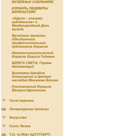
МУЗЕЙНЫХ СОБРАНИЯХ
ИЗРАИЛЬ ЛЮДМИЛЫ
БЕРЕНШТЕЙН
«Афула – глазами
художников» в
Международный День
музеев
Музейные проекты
Объединения
профессиональных
художников Израиля
Импрессионистический
Израиль Бориса Геймана
БЕРЕГА СВЕТА: Герман
Непомнящий
Выставка Аркадия
Острицкого в Центре
наследия Менахема Бегина
Рукотворный Израиль
Валерия Щетинина
Гости журнала
Литературные проекты
Искусство
Голос Якова
Т.О. «LYRA» (ШТУТГАРТ)