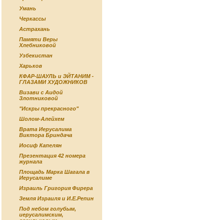
Умань
Черкассы
Астрахань
Памяти Веры
Хлебниковой
Узбекистан
Харьков
КФАР-ШАУЛЬ и ЭЙТАНИМ -
ГЛАЗАМИ ХУДОЖНИКОВ
Визави с Аидой
Злотниковой
"Искры прекрасного"
Шолом-Алейхем
Врата Иерусалима
Виктора Бриндача
Иосиф Капелян
Презентация 42 номера
журнала
Площадь Марка Шагала в
Иерусалиме
Израиль Григория Фирера
Земля Израиля и И.Е.Репин
Под небом голубым,
иерусалимским,