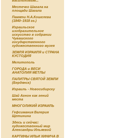
васильковым...
Местечко Шагала на
площади Шагала
Памяти Н.А.Кошелева
(1840–1918 гг.)
Израильское
изобразительное
искусство в собрании
Чувашского
государственного
художественного музея
ЗЕМЛЯ ИЗРАИЛЯ и СТРАНА
КУСТОДИЯ
Мелитополь
ГОРОДА и ВЕСИ
АНАТОЛИЯ МЕТЛЫ
ПАЛИТРЫ СВЯТОЙ ЗЕМЛИ
(Бердянск)
Израиль - Новосибирску
Шай Агнон как гений
места
МНОГОЛИКИЙ ИЗРАИЛЬ
Гефсимания Валерия
Щетинина
Здесь и сейчас:
художественный мир
Александры Ильяевой
КАРТИНЫ ИЛЬИ ХИНИЧА В