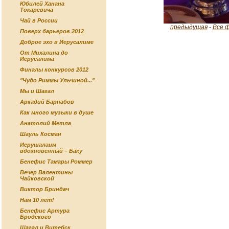
Юбилей Ханана
Токаревича
Чай в России
предыдущая
-
Все 
Поверх барьеров 2012
Доброе эхо в Иерусалиме
От Михалина до
Иерусалима
Финалы конкурсов 2012
"Чудо Риммы Ульчиной..."
Мы и Шагал
Аркадий Барнабов
Как много музыки в душе
Анатолий Метла
Шауль Косман
Иерушалаим
вдохновенный – Баку
Бенефис Тамары Роммер
Вечер Валентины
Чайковской
Виктор Бриндач
Нам 10 лет!
Бенефис Артура
Бродского
Шагал и Витебск