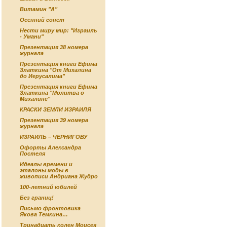
Витамин "А"
Осенний сонет
Нести миру мир: "Израиль
- Умани"
Презентация 38 номера
журнала
Презентация книги Ефима
Златкина "От Михалина
до Иерусалима"
Презентация книги Ефима
Златкина "Молитва о
Михалине"
КРАСКИ ЗЕМЛИ ИЗРАИЛЯ
Презентация 39 номера
журнала
ИЗРАИЛЬ – ЧЕРНИГОВУ
Офорты Александра
Постеля
Идеалы времени и
эталоны моды в
живописи Андриана Жудро
100-летний юбилей
Без границ!
Письмо фронтовика
Якова Темкина…
Тринадцать колен Моисея