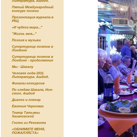
Литература. Ашдод.
Пятый Международный
конкурс поэзии
Презентация журнала в
РКЦ
«И чудеса мира..."
"Жизнь моя..."
Поэзия и музыка
Супертурнир поэтов в
Лондоне
Супертурнир поэтов в
Лондоне - продолжение
Мы - Шагалу
Человек года-2011.
Литература. Ашдод.
Финалы конкурсов
По следам Шагала. Нон-
стоп. Ашдод
Диалог и пленэр
Евгения Черномаз
Театр Татьяны
Хазановской
Гости из Реховота
«ОБНИМИТЕ МЕНЯ,
ПОЖАЛУЙСТА»