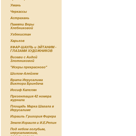
Умань
Черкассы
Астрахань
Памяти Веры
Хлебниковой
Узбекистан
Харьков
КФАР-ШАУЛЬ и ЭЙТАНИМ -
ГЛАЗАМИ ХУДОЖНИКОВ
Визави с Аидой
Злотниковой
"Искры прекрасного"
Шолом-Алейхем
Врата Иерусалима
Виктора Бриндача
Иосиф Капелян
Презентация 42 номера
журнала
Площадь Марка Шагала в
Иерусалиме
Израиль Григория Фирера
Земля Израиля и И.Е.Репин
Под небом голубым,
иерусалимским,