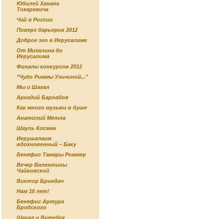
Юбилей Ханана
Токаревича
Чай в России
Поверх барьеров 2012
Доброе эхо в Иерусалиме
От Михалина до
Иерусалима
Финалы конкурсов 2012
"Чудо Риммы Ульчиной..."
Мы и Шагал
Аркадий Барнабов
Как много музыки в душе
Анатолий Метла
Шауль Косман
Иерушалаим
вдохновенный – Баку
Бенефис Тамары Роммер
Вечер Валентины
Чайковской
Виктор Бриндач
Нам 10 лет!
Бенефис Артура
Бродского
Шагал и Витебск