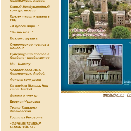
Литература. Ашдод.
Пятый Международный
конкурс поэзии
Презентация журнала в
РКЦ
«И чудеса мира..."
"Жизнь моя..."
Поэзия и музыка
Супертурнир поэтов в
Лондоне
Супертурнир поэтов в
Лондоне - продолжение
Мы - Шагалу
Человек года-2011.
Литература. Ашдод.
Финалы конкурсов
По следам Шагала. Нон-
стоп. Ашдод
предыдущая
-
В
Диалог и пленэр
Евгения Черномаз
Театр Татьяны
Хазановской
Гости из Реховота
«ОБНИМИТЕ МЕНЯ,
ПОЖАЛУЙСТА»