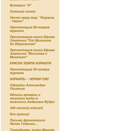
Витамин "А"
Осенний сонет
Нести миру мир: "Израиль
- Умани"
Презентация 38 номера
журнала
Презентация книги Ефима
Златкина "От Михалина
до Иерусалима"
Презентация книги Ефима
Златкина "Молитва о
Михалине"
КРАСКИ ЗЕМЛИ ИЗРАИЛЯ
Презентация 39 номера
журнала
ИЗРАИЛЬ – ЧЕРНИГОВУ
Офорты Александра
Постеля
Идеалы времени и
эталоны моды в
живописи Андриана Жудро
100-летний юбилей
Без границ!
Письмо фронтовика
Якова Темкина…
Тринадцать колен Моисея