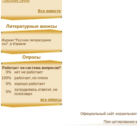
Григория Окуня
Все новости
Литературные анонсы
Журнал "Русское литературное
эхо"
в Израиле
Опросы
Работает ли система вопросов?
0%
нет не работает
100%
работает, но плохо
0%
хорошо работает
затрудняюсь ответит, не
0%
голосовал
все опросы
Официальный сайт израильского
При цитировании м