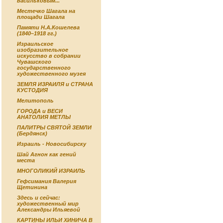
васильковым...
Местечко Шагала на
площади Шагала
Памяти Н.А.Кошелева
(1840–1918 гг.)
Израильское
изобразительное
искусство в собрании
Чувашского
государственного
художественного музея
ЗЕМЛЯ ИЗРАИЛЯ и СТРАНА
КУСТОДИЯ
Мелитополь
ГОРОДА и ВЕСИ
АНАТОЛИЯ МЕТЛЫ
ПАЛИТРЫ СВЯТОЙ ЗЕМЛИ
(Бердянск)
Израиль - Новосибирску
Шай Агнон как гений
места
МНОГОЛИКИЙ ИЗРАИЛЬ
Гефсимания Валерия
Щетинина
Здесь и сейчас:
художественный мир
Александры Ильяевой
КАРТИНЫ ИЛЬИ ХИНИЧА В