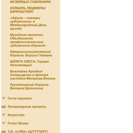
МУЗЕЙНЫХ СОБРАНИЯХ
ИЗРАИЛЬ ЛЮДМИЛЫ
БЕРЕНШТЕЙН
«Афула – глазами
художников» в
Международный День
музеев
Музейные проекты
Объединения
профессиональных
художников Израиля
Импрессионистический
Израиль Бориса Геймана
БЕРЕГА СВЕТА: Герман
Непомнящий
Выставка Аркадия
Острицкого в Центре
наследия Менахема Бегина
Рукотворный Израиль
Валерия Щетинина
Гости журнала
Литературные проекты
Искусство
Голос Якова
Т.О. «LYRA» (ШТУТГАРТ)