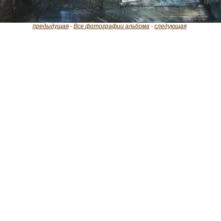
предыдущая
-
Все фотографии альбома
-
следующая