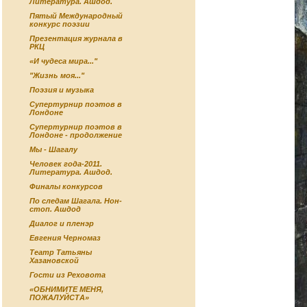
Литература. Ашдод.
Пятый Международный
конкурс поэзии
Презентация журнала в
РКЦ
«И чудеса мира..."
"Жизнь моя..."
Поэзия и музыка
Супертурнир поэтов в
Лондоне
Супертурнир поэтов в
Лондоне - продолжение
Мы - Шагалу
Человек года-2011.
Литература. Ашдод.
Финалы конкурсов
По следам Шагала. Нон-
стоп. Ашдод
Диалог и пленэр
Евгения Черномаз
Театр Татьяны
Хазановской
Гости из Реховота
«ОБНИМИТЕ МЕНЯ,
ПОЖАЛУЙСТА»