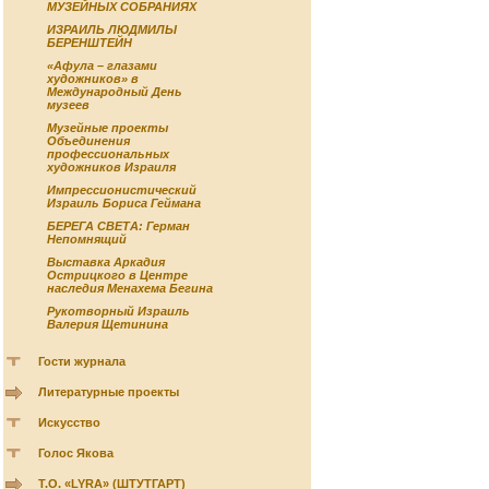
МУЗЕЙНЫХ СОБРАНИЯХ
ИЗРАИЛЬ ЛЮДМИЛЫ
БЕРЕНШТЕЙН
«Афула – глазами
художников» в
Международный День
музеев
Музейные проекты
Объединения
профессиональных
художников Израиля
Импрессионистический
Израиль Бориса Геймана
БЕРЕГА СВЕТА: Герман
Непомнящий
Выставка Аркадия
Острицкого в Центре
наследия Менахема Бегина
Рукотворный Израиль
Валерия Щетинина
Гости журнала
Литературные проекты
Искусство
Голос Якова
Т.О. «LYRA» (ШТУТГАРТ)