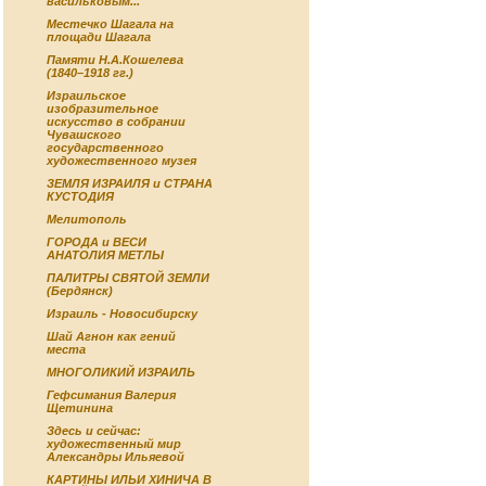
васильковым...
Местечко Шагала на
площади Шагала
Памяти Н.А.Кошелева
(1840–1918 гг.)
Израильское
изобразительное
искусство в собрании
Чувашского
государственного
художественного музея
ЗЕМЛЯ ИЗРАИЛЯ и СТРАНА
КУСТОДИЯ
Мелитополь
ГОРОДА и ВЕСИ
АНАТОЛИЯ МЕТЛЫ
ПАЛИТРЫ СВЯТОЙ ЗЕМЛИ
(Бердянск)
Израиль - Новосибирску
Шай Агнон как гений
места
МНОГОЛИКИЙ ИЗРАИЛЬ
Гефсимания Валерия
Щетинина
Здесь и сейчас:
художественный мир
Александры Ильяевой
КАРТИНЫ ИЛЬИ ХИНИЧА В