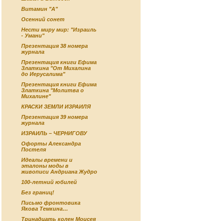
Витамин "А"
Осенний сонет
Нести миру мир: "Израиль
- Умани"
Презентация 38 номера
журнала
Презентация книги Ефима
Златкина "От Михалина
до Иерусалима"
Презентация книги Ефима
Златкина "Молитва о
Михалине"
КРАСКИ ЗЕМЛИ ИЗРАИЛЯ
Презентация 39 номера
журнала
ИЗРАИЛЬ – ЧЕРНИГОВУ
Офорты Александра
Постеля
Идеалы времени и
эталоны моды в
живописи Андриана Жудро
100-летний юбилей
Без границ!
Письмо фронтовика
Якова Темкина…
Тринадцать колен Моисея