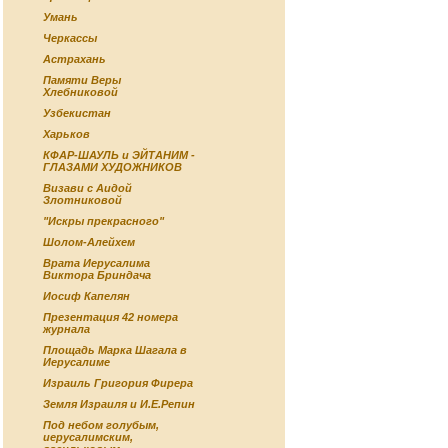
Умань
Черкассы
Астрахань
Памяти Веры
Хлебниковой
Узбекистан
Харьков
КФАР-ШАУЛЬ и ЭЙТАНИМ -
ГЛАЗАМИ ХУДОЖНИКОВ
Визави с Аидой
Злотниковой
"Искры прекрасного"
Шолом-Алейхем
Врата Иерусалима
Виктора Бриндача
Иосиф Капелян
Презентация 42 номера
журнала
Площадь Марка Шагала в
Иерусалиме
Израиль Григория Фирера
Земля Израиля и И.Е.Репин
Под небом голубым,
иерусалимским,