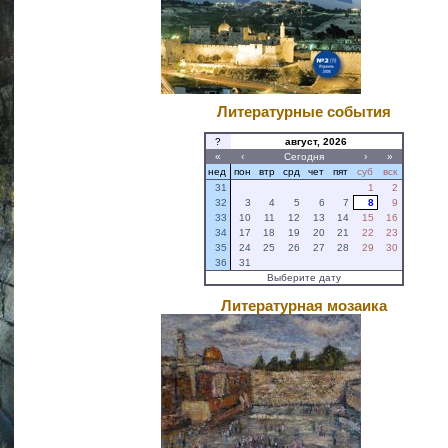
Литературные события
?
август, 2026
«
‹
Сегодня
›
»
нед
пон
втр
срд
чет
пят
суб
вск
31
1
2
32
3
4
5
6
7
8
9
33
10
11
12
13
14
15
16
34
17
18
19
20
21
22
23
35
24
25
26
27
28
29
30
36
31
Выберите дату
Литературная мозаика