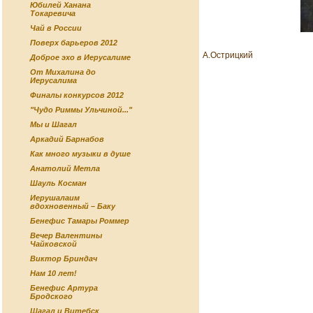
Юбилей Ханана
Токаревича
Чай в России
Поверх барьеров 2012
А.Острицкий
Доброе эхо в Иерусалиме
От Михалина до
Иерусалима
Финалы конкурсов 2012
"Чудо Риммы Ульчиной..."
Мы и Шагал
Аркадий Барнабов
Как много музыки в душе
Анатолий Метла
Шауль Косман
Иерушалаим
вдохновенный – Баку
Бенефис Тамары Роммер
Вечер Валентины
Чайковской
Виктор Бриндач
Нам 10 лет!
Бенефис Артура
Бродского
Шагал и Витебск